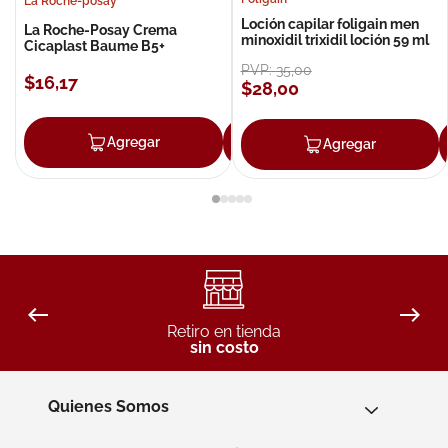
La Roche-posay
Loción capilar foligain men
La Roche-Posay Crema
minoxidil trixidil loción 59 ml
Cicaplast Baume B5+
PVP:
35
,
00
$
16
,
17
$
28
,
00
Agregar
Agregar
Agregar
Retiro en tienda
sin costo
Quienes Somos