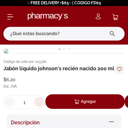
✨FREE DELIVERY +$65✨| CODIGO:FD65
¿Qué estas buscando?
términos más buscados
Código de artículo
:
103381
1
.
eucerin
Jabón líquido johnson's recién nacido 200 ml
2
.
protector solar
$
6
,
20
3
.
pilexil
Inc. IVA
4
.
bioderma
Agregar
5
.
cerave
6
.
megacistin
Descripción
7
.
degraler