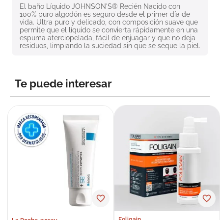
El baño Líquido JOHNSON'S® Recién Nacido con 
8
.
roche posay
100% puro algodón es seguro desde el primer día de 
vida. Ultra puro y delicado, con composición suave que 
9
.
isdin
permite que el líquido se convierta rápidamente en una 
espuma aterciopelada, fácil de enjuagar y que no deja 
10
.
pañales
residuos, limpiando la suciedad sin que se seque la piel.
Te puede interesar
Foligain