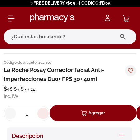
✨FREE DELIVERY +$65✨| CODIGO:FD65
¿Qué estas buscando?
términos más buscados
Código de artículo
:
102350
1
.
eucerin
La Roche Posay Corrector Facial Anti-
imperfecciones Duo+ FPS 30+ 40ml
2
.
protector solar
$
48
,
89
$
39
,
12
3
.
bioderma
Inc. IVA
4
.
pilexil
5
.
cerave
Agregar
6
.
degraler
7
.
megacistin
Descripción