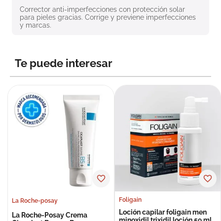
8
.
roche posay
Corrector anti-imperfecciones con protección solar 
para pieles gracias. Corrige y previene imperfecciones 
y marcas.
9
.
isdin
10
.
neumoflux
Te puede interesar
Foligain
La Roche-posay
Loción capilar foligain men
La Roche-Posay Crema
minoxidil trixidil loción 59 ml