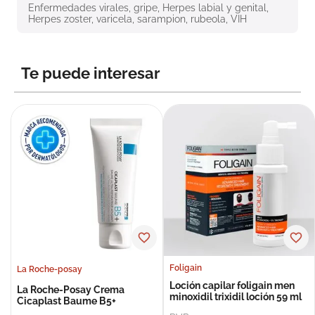
Enfermedades virales, gripe, Herpes labial y genital, 
8
.
roche posay
Herpes zoster, varicela, sarampion, rubeola, VIH
9
.
megacistin
10
.
pañales
Te puede interesar
Foligain
La Roche-posay
Loción capilar foligain men
La Roche-Posay Crema
minoxidil trixidil loción 59 ml
Cicaplast Baume B5+