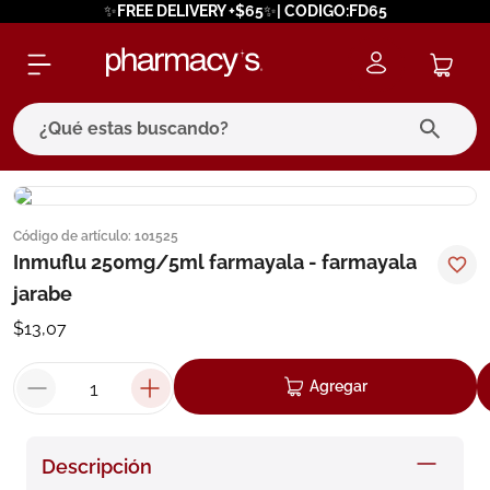
✨FREE DELIVERY +$65✨| CODIGO:FD65
¿Qué estas buscando?
términos más buscados
Código de artículo
:
101525
1
.
eucerin
Inmuflu 250mg/5ml farmayala - farmayala
2
.
protector solar
jarabe
3
.
bioderma
$
13
,
07
4
.
pilexil
Agregar
5
.
cerave
6
.
degraler
Descripción
7
.
isdin