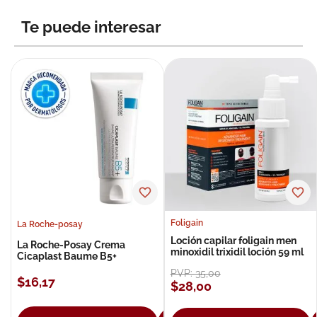
8
.
roche posay
Te puede interesar
9
.
megacistin
10
.
pañales
Foligain
La Roche-posay
Loción capilar foligain men
La Roche-Posay Crema
minoxidil trixidil loción 59 ml
Cicaplast Baume B5+
PVP:
35
,
00
$
16
,
17
$
28
,
00