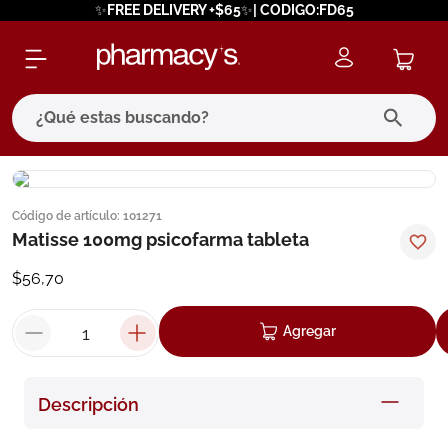
✨FREE DELIVERY +$65✨| CODIGO:FD65
¿Qué estas buscando?
términos más buscados
Código de artículo
:
101271
1
.
eucerin
Matisse 100mg psicofarma tableta
2
.
protector solar
$
56
,
70
3
.
bioderma
4
.
pilexil
Agregar
5
.
cerave
6
.
degraler
Descripción
7
.
isdin