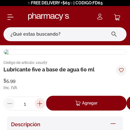
✨FREE DELIVERY +$65✨| CODIGO:FD65
¿Qué estas buscando?
términos más buscados
Código de artículo
:
101267
1
.
eucerin
Lubricante five a base de agua 60 ml
2
.
protector solar
$
5
,
99
3
.
bioderma
Inc. IVA
4
.
pilexil
Agregar
5
.
cerave
6
.
degraler
Descripción
7
.
isdin