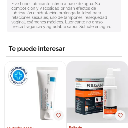
Five Lube, lubricante íntimo a base de agua. Su 
8
.
roche posay
composición y viscosidad brindan efectos de 
lubricación e hidratación prolongada. Ideal para 
9
.
megacistin
relaciones sexuales, uso de tampones, resequedad 
vaginal, exámenes médicos. Lubricante no graso, 
10
.
pañales
fresca fragancia y agradable sabor. Soluble en agua.
Te puede interesar
Foligain