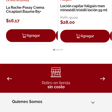
La Roche-posay
Loción capilar foligain men
La Roche-Posay Crema
minoxidil trixidil loción 59 ml
Cicaplast Baume B5+
PVP:
35
,
00
$
16
,
17
$
28
,
00
Agregar
Agregar
Agregar
Retiro en tienda
sin costo
Quienes Somos