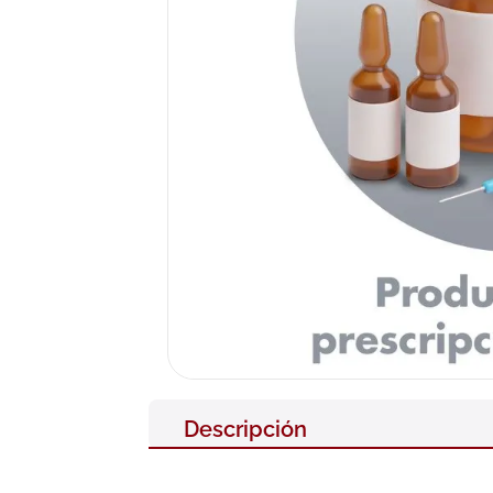
10
.
neumofl
Descripción