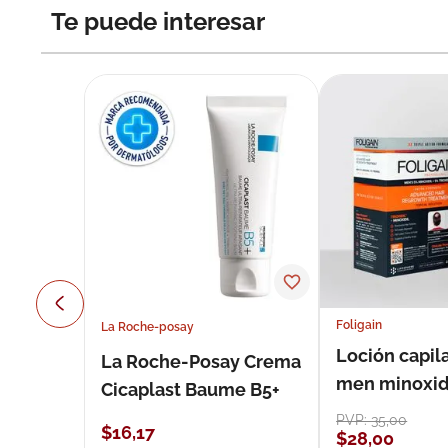
Te puede interesar
Foligain
La Roche-posay
Loción capila
La Roche-Posay Crema
men minoxidil
Cicaplast Baume B5+
loción 59 ml
PVP:
35
,
00
$
16
,
17
$
28
,
00