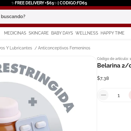
✨FREE DELIVERY +$65✨| CODIGO:FD65
scando?
MEDICINAS
SKINCARE
BABY DAYS
WELLNESS
HAPPY TIME
os más buscados
vos Y Lubricantes
Anticonceptivos Femeninos
Código de artículo
:
 solar
Belarina 2/
a
$
7
,
38
in
say