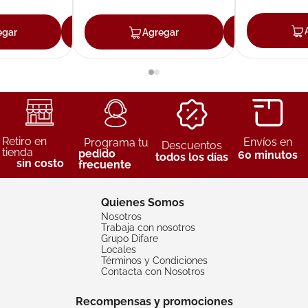
egar
Agregar
Agregar
Agreg
Retiro en
Envíos en
Programa tu
Descuentos
tienda
pedido
60 minutos
todos los días
sin costo
frecuente
Quienes Somos
Nosotros
Trabaja con nosotros
Grupo Difare
Locales
Términos y Condiciones
Contacta con Nosotros
Recompensas y promociones