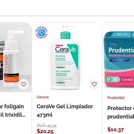
Cerave
Prudential
r foligain
CeraVe Gel Limpiador
Protector
 trixidil
473ml
prudentia
PVP:
25
,
31
$
10
,
37
$
20
,
25