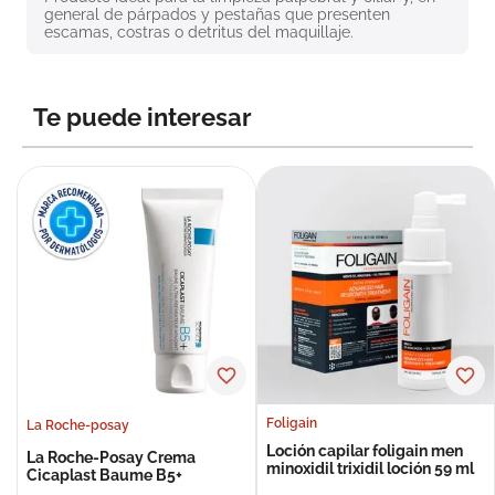
general de párpados y pestañas que presenten 
8
.
roche posay
escamas, costras o detritus del maquillaje.
9
.
isdin
10
.
pañales
Te puede interesar
Foligain
La Roche-posay
Loción capilar foligain men
La Roche-Posay Crema
minoxidil trixidil loción 59 ml
Cicaplast Baume B5+