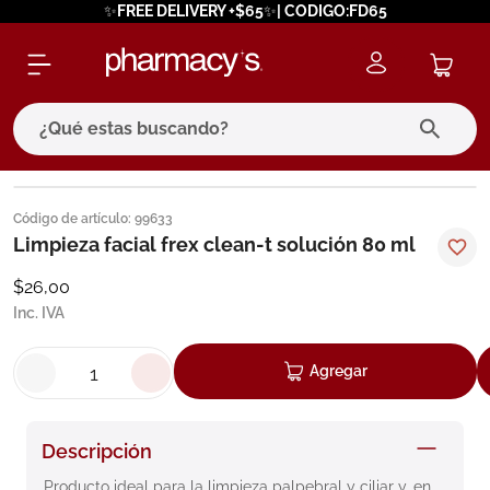
✨FREE DELIVERY +$65✨| CODIGO:FD65
¿Qué estas buscando?
términos más buscados
Código de artículo
:
99633
1
.
eucerin
Limpieza facial frex clean-t solución 80 ml
2
.
protector solar
$
26
,
00
Inc. IVA
3
.
pilexil
4
.
bioderma
Agregar
5
.
cerave
6
.
megacistin
Descripción
7
.
degraler
Producto ideal para la limpieza palpebral y ciliar y, en 