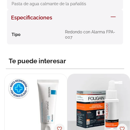
Pasta de agua calmante de la pañalitis
8
.
roche posay
9
.
isdin
Especificaciones
10
.
neumoflux
Redondo con Alarma FPA-
Tipo
007
Te puede interesar