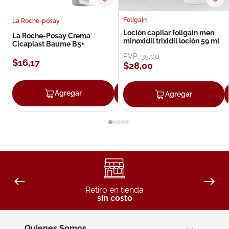
Foligain
La Roche-posay
Loción capilar foligain men
La Roche-Posay Crema
minoxidil trixidil loción 59 ml
Cicaplast Baume B5+
PVP:
35
,
00
$
16
,
17
$
28
,
00
Agregar
Agregar
Agregar
Retiro en tienda
sin costo
Quienes Somos