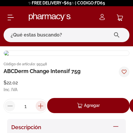
✨FREE DELIVERY +$65✨| CODIGO:FD65
¿Qué estas buscando?
términos más buscados
Código de artículo
:
99348
1
.
eucerin
ABCDerm Change Intensif 75g
2
.
protector solar
$
22
,
02
3
.
bioderma
Inc. IVA
4
.
pilexil
Agregar
5
.
cerave
6
.
degraler
Descripción
7
.
megacistin