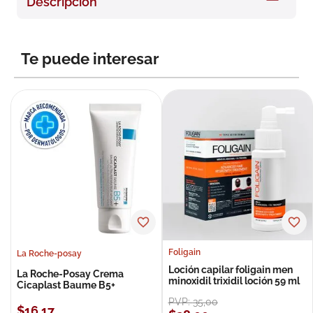
Descripción
8
.
roche posay
9
.
megacistin
Te puede interesar
10
.
pañales
Foligain
La Roche-posay
Loción capilar foligain men
La Roche-Posay Crema
minoxidil trixidil loción 59 ml
Cicaplast Baume B5+
PVP:
35
,
00
$
16
,
17