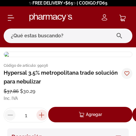
✨FREE DELIVERY +$65✨| CODIGO:FD65
¿Qué estas buscando?
términos más buscados
Código de artículo
:
99036
1
.
eucerin
Hypersal 3.5% metropolitana trade solución
2
.
protector solar
para nebulizar
3
.
bioderma
$
37
,
86
$
30
,
29
Inc. IVA
4
.
pilexil
5
.
cerave
Agregar
6
.
degraler
7
.
isdin