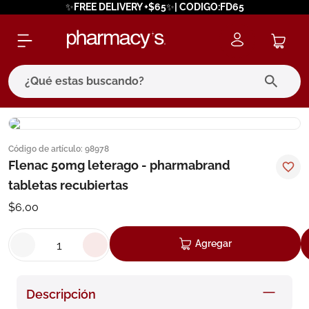
✨FREE DELIVERY +$65✨| CODIGO:FD65
¿Qué estas buscando?
términos más buscados
Código de artículo
:
98978
1
.
eucerin
Flenac 50mg leterago - pharmabrand
2
.
protector solar
tabletas recubiertas
3
.
pilexil
$
6
,
00
4
.
bioderma
Agregar
5
.
cerave
6
.
megacistin
Descripción
7
.
degraler