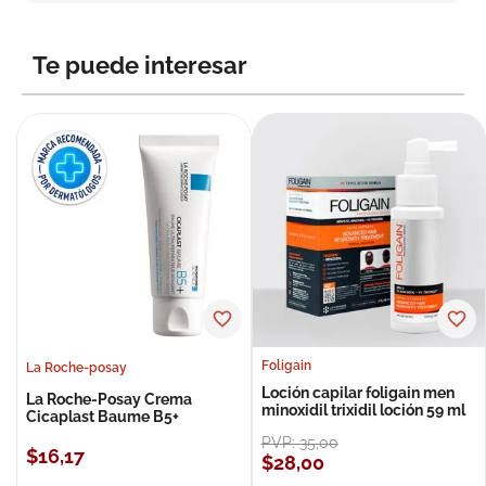
8
.
roche posay
9
.
isdin
Te puede interesar
10
.
pañales
Foligain
La Roche-posay
Loción capilar foligain men
La Roche-Posay Crema
minoxidil trixidil loción 59 ml
Cicaplast Baume B5+
PVP:
35
,
00
$
16
,
17
$
28
,
00