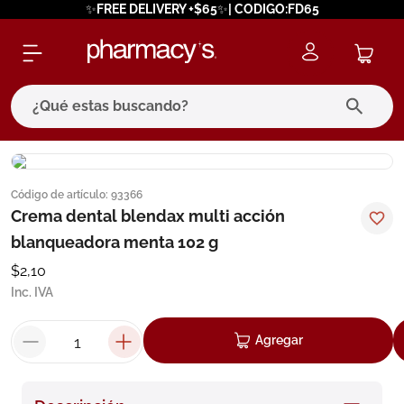
✨FREE DELIVERY +$65✨| CODIGO:FD65
¿Qué estas buscando?
términos más buscados
Código de artículo
:
93366
1
.
eucerin
Crema dental blendax multi acción
2
.
protector solar
blanqueadora menta 102 g
3
.
bioderma
$
2
,
10
Inc. IVA
4
.
pilexil
5
.
cerave
Agregar
6
.
degraler
7
.
isdin