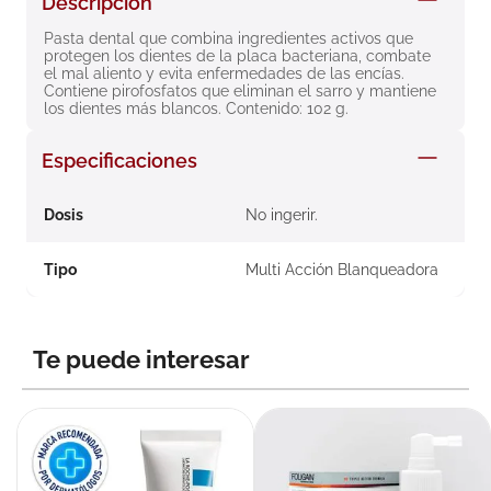
Descripción
8
.
roche posay
Pasta dental que combina ingredientes activos que 
protegen los dientes de la placa bacteriana, combate 
9
.
megacistin
el mal aliento y evita enfermedades de las encías. 
Contiene pirofosfatos que eliminan el sarro y mantiene 
10
.
pañales
los dientes más blancos. Contenido: 102 g.
Especificaciones
Dosis
No ingerir.
Tipo
Multi Acción Blanqueadora
Te puede interesar