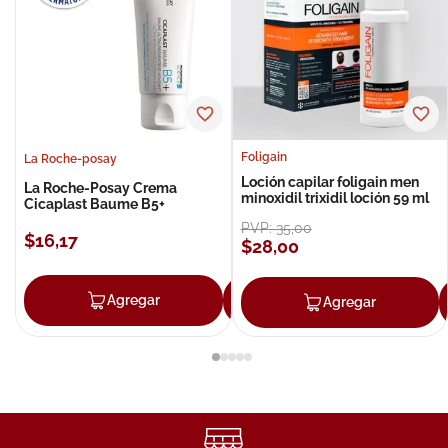
Foligain
La Roche-posay
Loción capilar foligain men
La Roche-Posay Crema
minoxidil trixidil loción 59 ml
Cicaplast Baume B5+
PVP:
35
,
00
$
16
,
17
$
28
,
00
Agregar
Agregar
Agregar