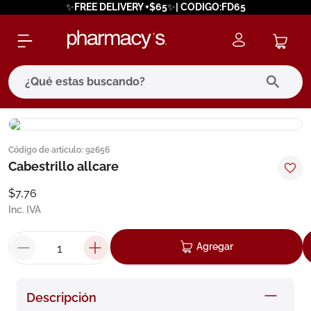
✨FREE DELIVERY +$65✨| CODIGO:FD65
¿Qué estas buscando?
términos más buscados
Código de artículo
:
92656
1
.
eucerin
Cabestrillo allcare
2
.
protector solar
$
7
,
76
3
.
bioderma
Inc. IVA
4
.
pilexil
Agregar
5
.
cerave
6
.
degraler
Descripción
7
.
isdin