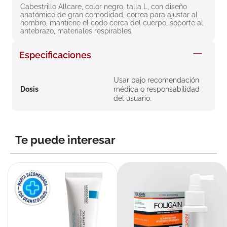
Cabestrillo Allcare, color negro, talla L, con diseño 
8
.
roche posay
anatómico de gran comodidad, correa para ajustar al 
hombro, mantiene el codo cerca del cuerpo, soporte al 
9
.
megacistin
antebrazo, materiales respirables.
10
.
pañales
Especificaciones
Usar bajo recomendación
Dosis
médica o responsabilidad
del usuario.
Te puede interesar