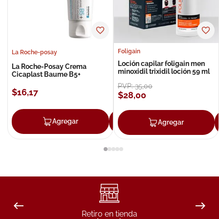
Foligain
La Roche-posay
Loción capilar foligain men
La Roche-Posay Crema
minoxidil trixidil loción 59 ml
Cicaplast Baume B5+
PVP:
35
,
00
$
16
,
17
$
28
,
00
Agregar
Agregar
Agregar
Retiro en tienda