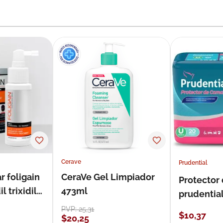
Cerave
Prudential
r foligain
CeraVe Gel Limpiador
Protector
 trixidil
473ml
prudentia
PVP:
25
,
31
$
10
,
37
$
20
,
25