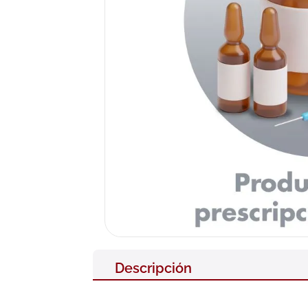
10
.
pañales
Descripción