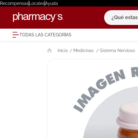
Recompensas
Locales
Ayuda
¿Qué estas bu
TODAS LAS CATEGORÍAS
términ
Medicinas
Sistema Nervioso
1
.
eucerin
2
.
protector
3
.
bioderm
4
.
pilexil
5
.
cerave
6
.
degraler
7
.
isdin
8
.
roche po
9
.
megacist