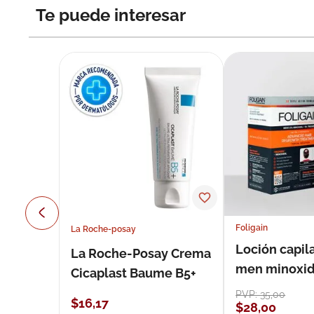
Te puede interesar
Foligain
La Roche-posay
Loción capila
La Roche-Posay Crema
men minoxidil
Cicaplast Baume B5+
loción 59 ml
PVP:
35
,
00
$
16
,
17
$
28
,
00