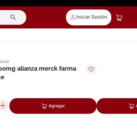
Iniciar Sesión
92242
00mg alianza merck farma
te
Agregar