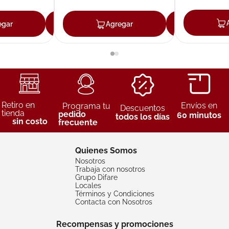
egar
Agregar
Agregar
Agreg
Retiro en
Envíos en
Programa tu
Descuentos
tienda
pedido
60 minutos
todos los días
sin costo
frecuente
Quienes Somos
Nosotros
Trabaja con nosotros
Grupo Difare
Locales
Términos y Condiciones
Contacta con Nosotros
Recompensas y promociones