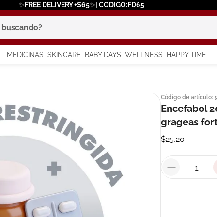
✨FREE DELIVERY +$65✨| CODIGO:FD65
scando?
MEDICINAS
SKINCARE
BABY DAYS
WELLNESS
HAPPY TIME
os más buscados
Código de artículo
:
 solar
Encefabol 2
a
grageas for
$
25
,
20
say
in