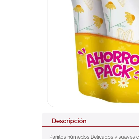
10
.
pañales
Descripción
Pañitos húmedos Delicados y suaves con 