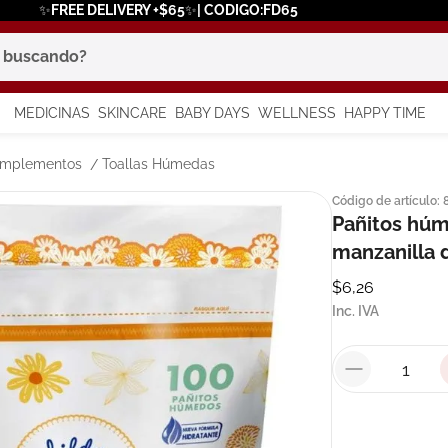
✨FREE DELIVERY +$65✨| CODIGO:FD65
scando?
MEDICINAS
SKINCARE
BABY DAYS
WELLNESS
HAPPY TIME
os más buscados
omplementos
Toallas Húmedas
Código de artículo
:
 solar
Pañitos hú
a
manzanilla 
$
6
,
26
Inc. IVA
say