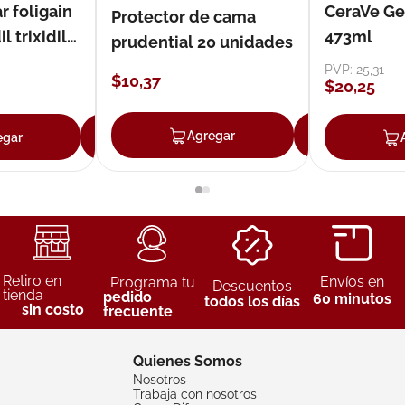
r foligain
CeraVe Ge
Protector de cama
 trixidil
473ml
prudential 20 unidades
PVP:
25
,
31
$
10
,
37
$
20
,
25
Agregar
Agreg
egar
Agregar
Retiro en
Envíos en
Programa tu
Descuentos
tienda
pedido
60 minutos
todos los días
sin costo
frecuente
Quienes Somos
Nosotros
Trabaja con nosotros