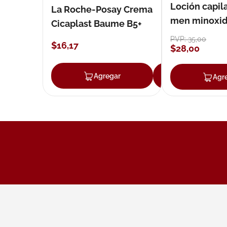
Loción capila
La Roche-Posay Crema
men minoxidil
Cicaplast Baume B5+
loción 59 ml
PVP:
35
,
00
$
16
,
17
$
28
,
00
Agregar
Agregar
Agr