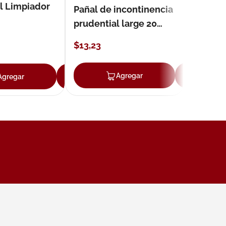
l Limpiador
Pañal de incontinencia
prudential large 20
unidades
$
13
,
23
ar
Agregar
Ag
Agregar
Agregar