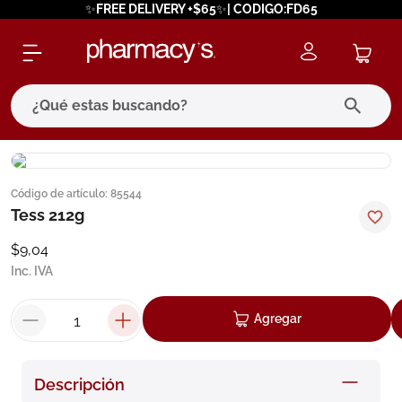
✨FREE DELIVERY +$65✨| CODIGO:FD65
¿Qué estas buscando?
términos más buscados
Código de artículo
:
85544
1
.
eucerin
Tess 212g
2
.
protector solar
$
9
,
04
3
.
bioderma
Inc. IVA
4
.
pilexil
Agregar
5
.
cerave
6
.
degraler
Descripción
7
.
isdin