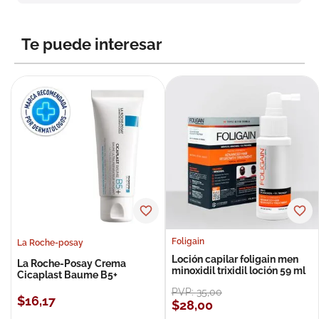
8
.
roche posay
9
.
nivea
Te puede interesar
10
.
pañales
Foligain
La Roche-posay
Loción capilar foligain men
La Roche-Posay Crema
minoxidil trixidil loción 59 ml
Cicaplast Baume B5+
PVP:
35
,
00
$
16
,
17
$
28
,
00