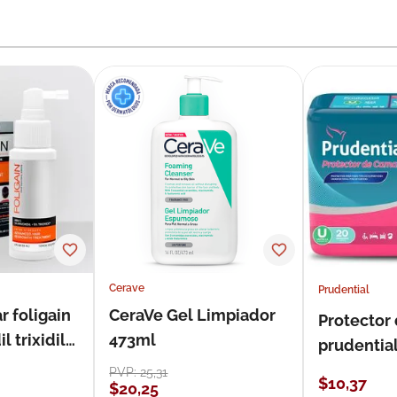
Cerave
Prudential
r foligain
CeraVe Gel Limpiador
Protector
 trixidil
473ml
prudentia
PVP:
25
,
31
$
10
,
37
$
20
,
25