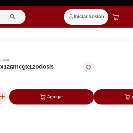
Iniciar Sesión
85020
nhx125mcgx120dosis
Agregar