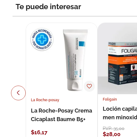
Te puede interesar
Foligain
La Roche-posay
Loción capila
La Roche-Posay Crema
men minoxidil
Cicaplast Baume B5+
loción 59 ml
PVP:
35
,
00
$
16
,
17
$
28
,
00