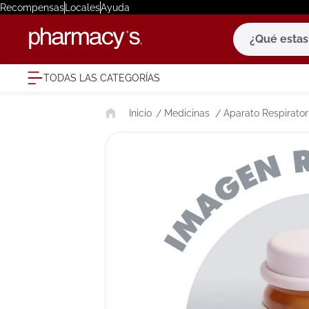
Recompensas
Locales
Ayuda
¿Qué estas bu
TODAS LAS CATEGORÍAS
términ
Medicinas
Aparato Respirator
1
.
eucerin
2
.
protector
3
.
bioderm
4
.
pilexil
5
.
cerave
6
.
degraler
7
.
isdin
8
.
roche po
9
.
megacist