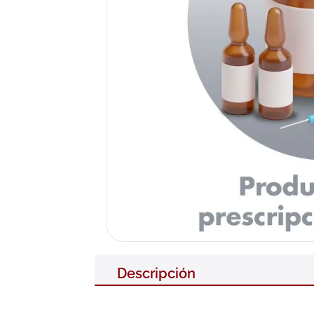
10
.
pañales
Descripción