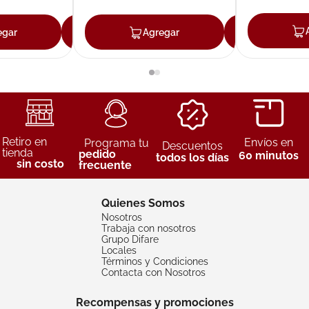
egar
Agregar
Agregar
Agreg
Retiro en
Envíos en
Programa tu
Descuentos
tienda
pedido
60 minutos
todos los días
sin costo
frecuente
Quienes Somos
Nosotros
Trabaja con nosotros
Grupo Difare
Locales
Términos y Condiciones
Contacta con Nosotros
Recompensas y promociones