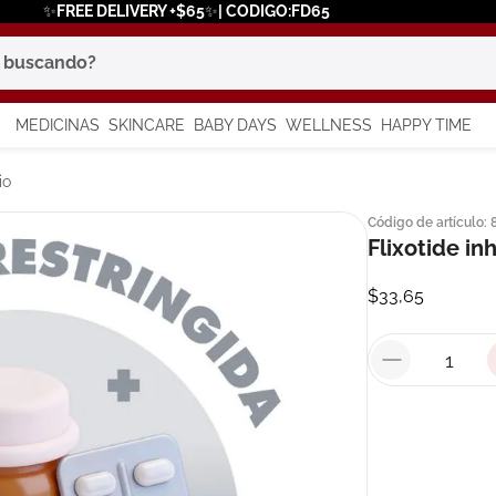
✨FREE DELIVERY +$65✨| CODIGO:FD65
scando?
MEDICINAS
SKINCARE
BABY DAYS
WELLNESS
HAPPY TIME
os más buscados
io
Código de artículo
:
 solar
Flixotide i
a
$
33
,
65
say
in