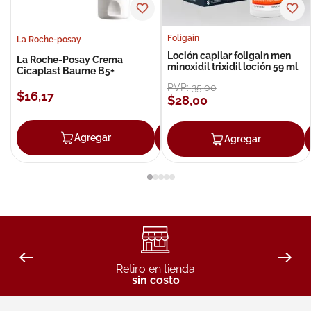
Foligain
La Roche-posay
Loción capilar foligain men
La Roche-Posay Crema
minoxidil trixidil loción 59 ml
Cicaplast Baume B5+
PVP:
35
,
00
$
16
,
17
$
28
,
00
Agregar
Agregar
Agregar
Retiro en tienda
sin costo