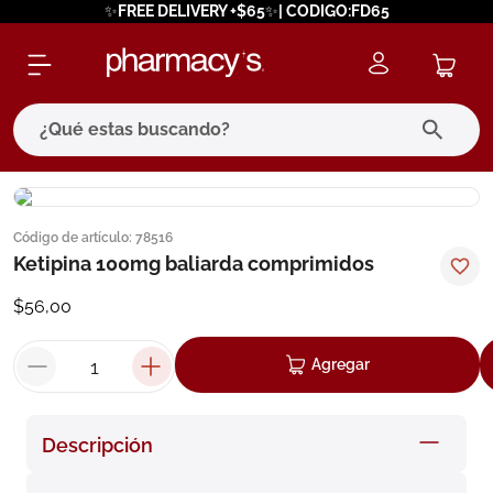
✨FREE DELIVERY +$65✨| CODIGO:FD65
¿Qué estas buscando?
términos más buscados
Código de artículo
:
78516
1
.
eucerin
Ketipina 100mg baliarda comprimidos
2
.
protector solar
$
56
,
00
3
.
bioderma
4
.
pilexil
Agregar
5
.
cerave
6
.
degraler
Descripción
7
.
isdin