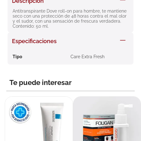
Descripción
8
.
roche posay
Antitranspirante Dove roll-on para hombre, te mantiene 
seco con una protección de 48 horas contra el mal olor 
9
.
nivea
y el sudor, con una sensación de frescura verdadera. 
Contenido: 50 ml.
10
.
pañales
Especificaciones
Tipo
Care Extra Fresh
Te puede interesar