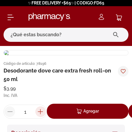
✨FREE DELIVERY +$65✨| CODIGO:FD65
¿Qué estas buscando?
términos más buscados
Código de artículo
:
78196
1
.
eucerin
Desodorante dove care extra fresh roll-on
2
.
protector solar
50 ml
3
.
bioderma
$
3
,
99
Inc. IVA
4
.
pilexil
5
.
cerave
Agregar
6
.
degraler
7
.
isdin