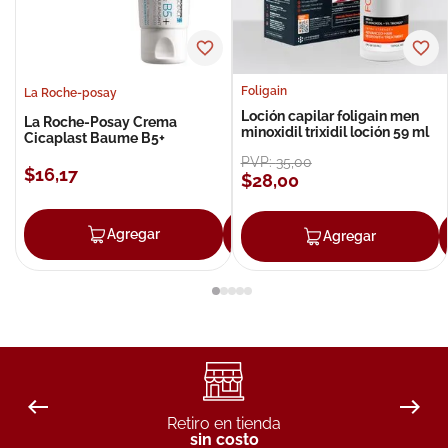
Foligain
La Roche-posay
Loción capilar foligain men
La Roche-Posay Crema
minoxidil trixidil loción 59 ml
Cicaplast Baume B5+
PVP:
35
,
00
$
16
,
17
$
28
,
00
Agregar
Agregar
Agregar
Retiro en tienda
sin costo