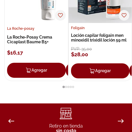
Foligain
La Roche-posay
Loción capilar foligain men
La Roche-Posay Crema
minoxidil trixidil loción 59 ml
Cicaplast Baume B5+
PVP:
35
,
00
$
16
,
17
$
28
,
00
Agregar
Agregar
Agregar
Retiro en tienda
sin costo