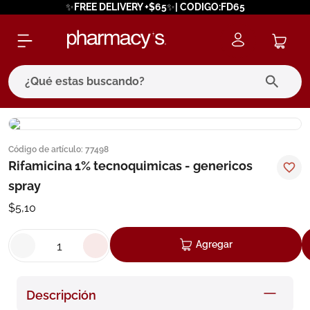
✨FREE DELIVERY +$65✨| CODIGO:FD65
¿Qué estas buscando?
términos más buscados
Código de artículo
:
77498
1
.
eucerin
Rifamicina 1% tecnoquimicas - genericos
2
.
protector solar
spray
3
.
bioderma
$
5
,
10
4
.
pilexil
Agregar
5
.
cerave
6
.
degraler
Descripción
7
.
megacistin