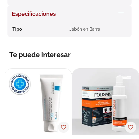
8
.
roche posay
Especificaciones
9
.
nivea
10
.
pañales
Tipo
Jabón en Barra
Te puede interesar