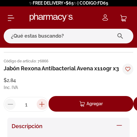
✨FREE DELIVERY +$65✨| CODIGO:FD65
¿Qué estas buscando?
términos más buscados
Código de artículo
:
76866
1
.
eucerin
Jabón Rexona Antibacterial Avena x110gr x3
2
.
protector solar
$
2
,
84
Inc. IVA
3
.
bioderma
4
.
pilexil
Agregar
5
.
cerave
6
.
degraler
Descripción
7
.
isdin