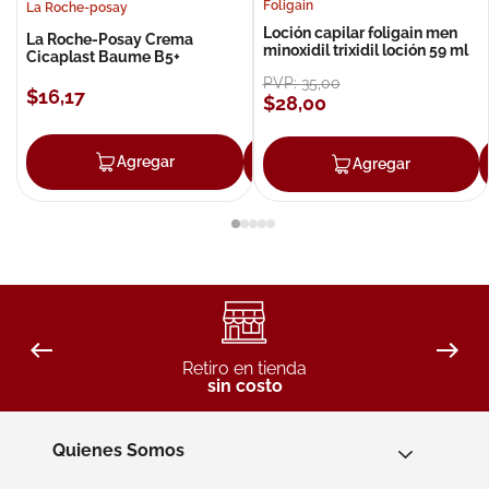
Foligain
La Roche-posay
Loción capilar foligain men
La Roche-Posay Crema
minoxidil trixidil loción 59 ml
Cicaplast Baume B5+
PVP:
35
,
00
$
16
,
17
$
28
,
00
Agregar
Agregar
Agregar
Retiro en tienda
sin costo
Quienes Somos