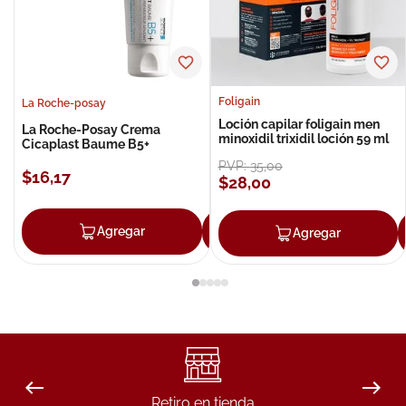
Foligain
La Roche-posay
Loción capilar foligain men
La Roche-Posay Crema
minoxidil trixidil loción 59 ml
Cicaplast Baume B5+
PVP:
35
,
00
$
16
,
17
$
28
,
00
Agregar
Agregar
Agregar
Retiro en tienda