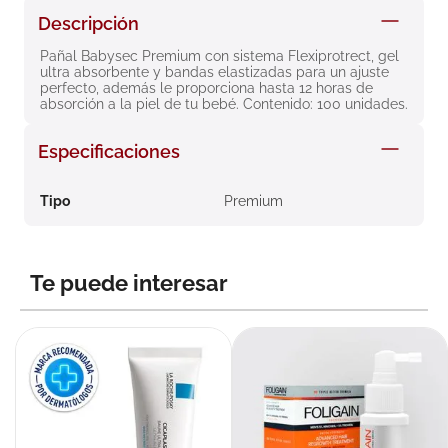
8
.
roche posay
Descripción
9
.
nivea
Pañal Babysec Premium con sistema Flexiprotrect, gel 
ultra absorbente y bandas elastizadas para un ajuste 
10
.
pañales
perfecto, además le proporciona hasta 12 horas de 
absorción a la piel de tu bebé. Contenido: 100 unidades.
Especificaciones
Tipo
Premium
Te puede interesar