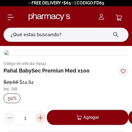
✨FREE DELIVERY +$65✨| CODIGO:FD65
¿Qué estas buscando?
términos más buscados
Código de artículo
:
69742
1
.
eucerin
Pañal BabySec Premiun Med x100
2
.
protector solar
$
29
,
68
$
14
,
84
3
.
bioderma
Inc. IVA
4
.
pilexil
50
%
5
.
cerave
6
.
degraler
Agregar
7
.
isdin