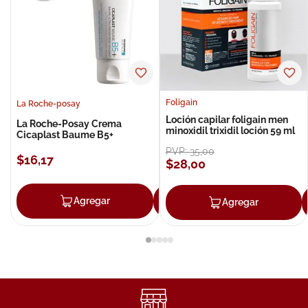
Foligain
La Roche-posay
Loción capilar foligain men
La Roche-Posay Crema
minoxidil trixidil loción 59 ml
Cicaplast Baume B5+
PVP:
35
,
00
$
16
,
17
$
28
,
00
Agregar
Agregar
Agregar