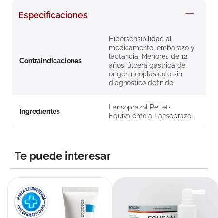
8
.
roche posay
Especificaciones
9
.
nivea
Hipersensibilidad al
10
.
pañales
medicamento, embarazo y
lactancia. Menores de 12
Contraindicaciones
años, úlcera gástrica de
origen neoplásico o sin
diagnóstico definido.
Lansoprazol Pellets
Ingredientes
Equivalente a Lansoprazol.
Te puede interesar