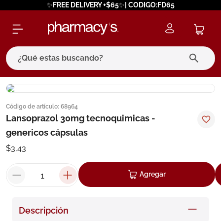
✨FREE DELIVERY +$65✨| CODIGO:FD65
¿Qué estas buscando?
términos más buscados
Código de artículo
:
68964
1
.
eucerin
Lansoprazol 30mg tecnoquimicas -
2
.
protector solar
genericos cápsulas
3
.
bioderma
$
3
,
43
4
.
pilexil
Agregar
5
.
cerave
6
.
degraler
Descripción
7
.
isdin