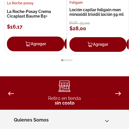
Foligain
La Roche-posay
Loción capilar foligain men
La Roche-Posay Crema
minoxidil trixidil loción 59 ml
Cicaplast Baume B5+
PVP:
35
,
00
$
16
,
17
$
28
,
00
Agregar
Agregar
Agregar
Retiro en tienda
sin costo
Quienes Somos