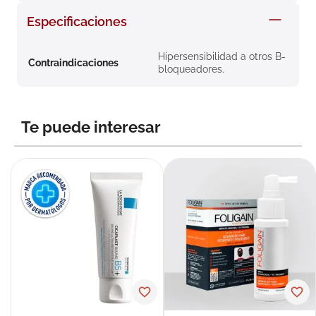
8
.
roche posay
Especificaciones
9
.
megacistin
Hipersensibilidad a otros B-
10
.
pañales
Contraindicaciones
bloqueadores.
Te puede interesar