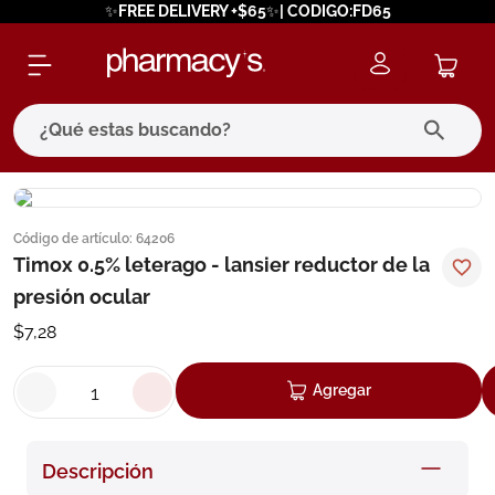
✨FREE DELIVERY +$65✨| CODIGO:FD65
¿Qué estas buscando?
términos más buscados
Código de artículo
:
64206
1
.
eucerin
Timox 0.5% leterago - lansier reductor de la
2
.
protector solar
presión ocular
3
.
bioderma
$
7
,
28
4
.
pilexil
Agregar
5
.
cerave
6
.
degraler
Descripción
7
.
isdin