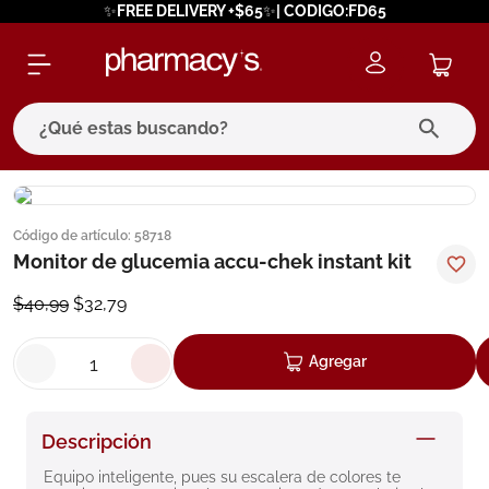
✨FREE DELIVERY +$65✨| CODIGO:FD65
¿Qué estas buscando?
términos más buscados
Código de artículo
:
58718
1
.
eucerin
Monitor de glucemia accu-chek instant kit
2
.
protector solar
$
40
,
99
$
32
,
79
3
.
pilexil
4
.
bioderma
Agregar
5
.
cerave
6
.
megacistin
Descripción
7
.
degraler
Equipo inteligente, pues su escalera de colores te 