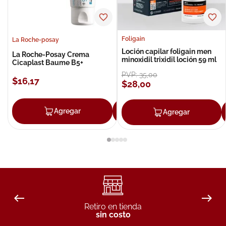
Foligain
La Roche-posay
Loción capilar foligain men
La Roche-Posay Crema
minoxidil trixidil loción 59 ml
Cicaplast Baume B5+
PVP:
35
,
00
$
16
,
17
$
28
,
00
Agregar
Agregar
Agregar
Retiro en tienda
sin costo