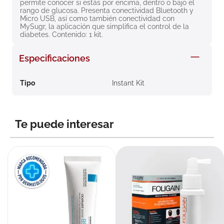
permite conocer si estás por encima, dentro o bajo el 
8
.
roche posay
rango de glucosa. Presenta conectividad Bluetooth y 
Micro USB, así como también conectividad con 
9
.
isdin
MySugr, la aplicación que simplifica el control de la 
diabetes. Contenido: 1 kit.
10
.
neumoflux
Especificaciones
Tipo
Instant Kit
Te puede interesar