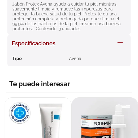
Jabón Protex Avena ayuda a cuidar tu piel mientras, 
8
.
roche posay
suavemente limpia y remueve las impurezas para 
proteger la buena salud de tu piel. Protex te da una 
9
.
isdin
protección completa y prolongada porque elimina el 
99.9% de las bacterias de la piel, creando una barrera 
10
.
pañales
protectora. Contenido: 3 unidades.
Especificaciones
Tipo
Avena
Te puede interesar