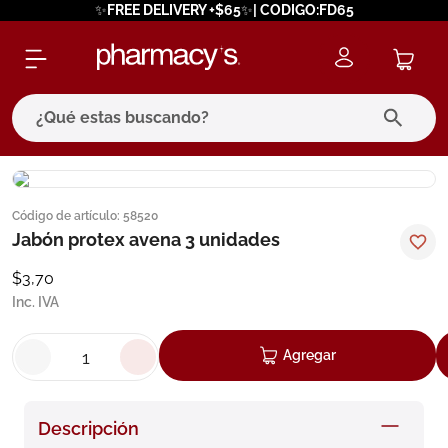
✨FREE DELIVERY +$65✨| CODIGO:FD65
¿Qué estas buscando?
términos más buscados
Código de artículo
:
58520
1
.
eucerin
Jabón protex avena 3 unidades
2
.
protector solar
$
3
,
70
3
.
pilexil
Inc. IVA
4
.
bioderma
Agregar
5
.
cerave
6
.
megacistin
Descripción
7
.
degraler