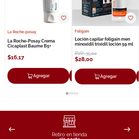
Foligain
La Roche-posay
Loción capilar foligain men
La Roche-Posay Crema
minoxidil trixidil loción 59 ml
Cicaplast Baume B5+
PVP:
35
,
00
$
16
,
17
$
28
,
00
Agregar
Agregar
Agregar
Retiro en tienda