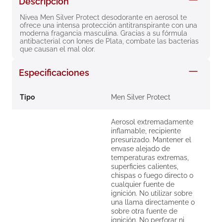
Descripción
8
.
roche posay
Nivea Men Silver Protect desodorante en aerosol te 
ofrece una intensa protección antitranspirante con una 
9
.
nivea
moderna fragancia masculina. Gracias a su fórmula 
antibacterial con Iones de Plata, combate las bacterias 
10
.
pañales
que causan el mal olor.
Especificaciones
Tipo
Men Silver Protect
Aerosol extremadamente
inflamable, recipiente
presurizado. Mantener el
envase alejado de
temperaturas extremas,
superficies calientes,
chispas o fuego directo o
cualquier fuente de
ignición. No utilizar sobre
una llama directamente o
sobre otra fuente de
ignición. No perforar ni