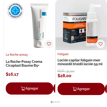
Foligain
La Roche-posay
Loción capilar foligain men
La Roche-Posay Crema
minoxidil trixidil loción 59 ml
Cicaplast Baume B5+
PVP:
35
,
00
$
16
,
17
$
28
,
00
Agregar
Agregar
Agregar