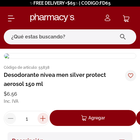
✨FREE DELIVERY +$65✨| CODIGO:FD65
¿Qué estas buscando?
términos más buscados
Código de artículo
:
55838
1
.
eucerin
Desodorante nivea men silver protect
2
.
protector solar
aerosol 150 ml
3
.
bioderma
$
6
,
56
Inc. IVA
4
.
pilexil
5
.
cerave
Agregar
6
.
degraler
7
.
isdin