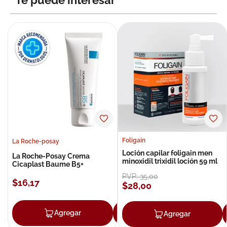
Te puede interesar
Foligain
La Roche-posay
Loción capilar foligain men
La Roche-Posay Crema
minoxidil trixidil loción 59 ml
Cicaplast Baume B5+
PVP:
35
,
00
$
16
,
17
$
28
,
00
Agregar
Agregar
Agregar