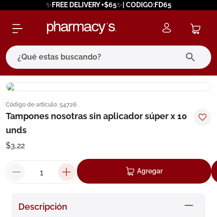
✨FREE DELIVERY +$65✨| CODIGO:FD65
¿Qué estas buscando?
términos más buscados
Código de artículo
:
54726
1
.
eucerin
Tampones nosotras sin aplicador súper x 10
2
.
protector solar
unds
3
.
bioderma
$
3
,
22
4
.
pilexil
Agregar
5
.
cerave
6
.
degraler
Descripción
7
.
isdin