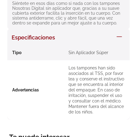
Siéntete en esos días como si nada con los tampones 
8
.
roche posay
Nosotras Digital sin aplicador que, gracias a su suave 
cubierta exterior facilita la inserción en tu cuerpo. Con 
9
.
megacistin
sistema antiderrame, clic y abre fácil, que una vez 
dentro se expande para un mejor ajuste a tu cuerpo.
10
.
pañales
Especificaciones
Tipo
Sin Aplicador Súper
Los tampones han sido
asociados al TSS, por favor
lea y conserve el instructivo
que se encuentra al interior
Advertencias
del empaque. En caso de
irritación, suspender el uso
y consultar con el médico.
Mantener fuera del alcance
de los niños.