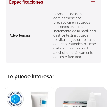
Especificaciones
8
.
roche posay
9
.
pañales
Levosulpirida debe
administrarse con
10
.
nivea
precaución en aquellos
pacientes en que un
incremento de la motilidad
Advertencias
gastrointestinal pueda
resultar perjudicial para su
correcto tratamiento. Debe
evitarse el consumo de
alcohol simultáneamente
con este fármaco.
Te puede interesar