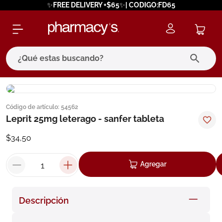
✨FREE DELIVERY +$65✨| CODIGO:FD65
¿Qué estas buscando?
términos más buscados
Código de artículo
:
54562
1
.
eucerin
Leprit 25mg leterago - sanfer tableta
2
.
protector solar
$
34
,
50
3
.
pilexil
4
.
bioderma
Agregar
5
.
cerave
6
.
degraler
Descripción
7
.
isdin