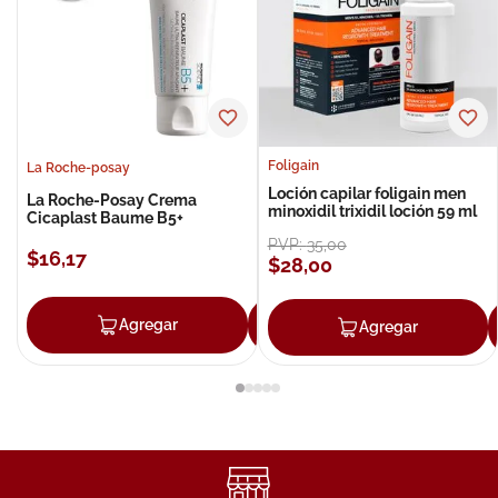
Foligain
La Roche-posay
Loción capilar foligain men
La Roche-Posay Crema
minoxidil trixidil loción 59 ml
Cicaplast Baume B5+
PVP:
35
,
00
$
16
,
17
$
28
,
00
Agregar
Agregar
Agregar