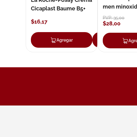
men minoxidil
Cicaplast Baume B5+
loción 59 ml
PVP:
35
,
00
$
16
,
17
$
28
,
00
Agregar
Agregar
Agr