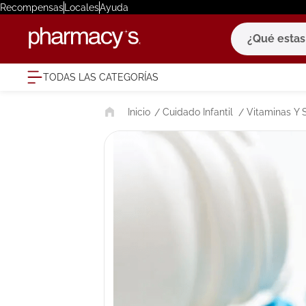
Recompensas
Locales
Ayuda
¿Qué estas bu
TODAS LAS CATEGORÍAS
términ
Cuidado Infantil
Vitaminas Y 
1
.
eucerin
2
.
protector
3
.
bioderm
4
.
pilexil
5
.
cerave
6
.
degraler
7
.
isdin
8
.
roche po
9
.
megacist