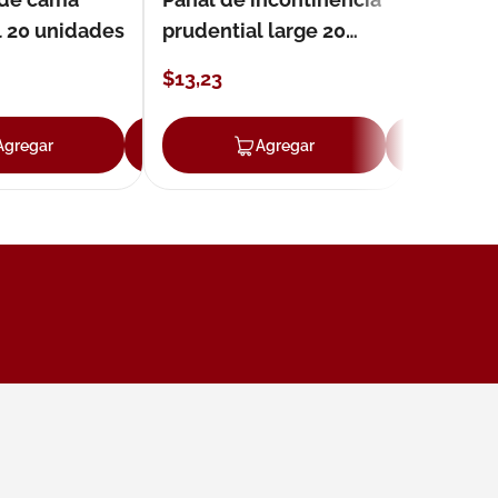
l 20 unidades
prudential large 20
unidades
$
13
,
23
Agregar
Agregar
Agregar
Ag
ar