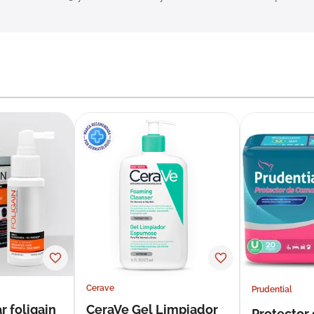
Cerave
Prudential
r foligain
CeraVe Gel Limpiador
Protector