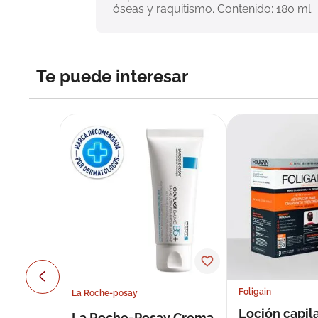
óseas y raquitismo. Contenido: 180 ml.
Te puede interesar
Foligain
La Roche-posay
Loción capila
La Roche-Posay Crema