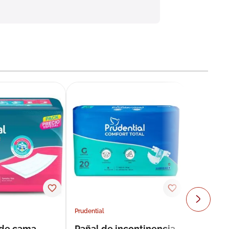
Prudential
 de cama
Pañal de incontinencia