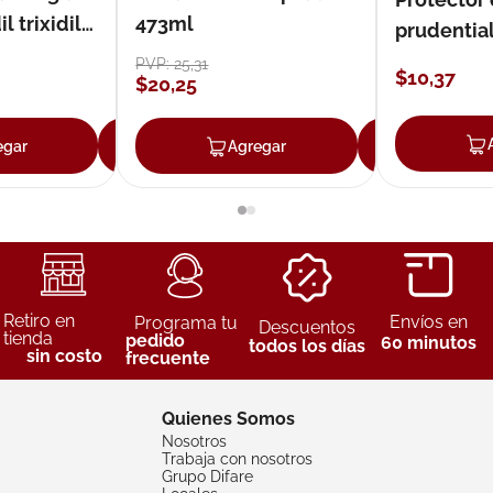
 trixidil
473ml
prudentia
PVP:
25
,
31
$
10
,
37
$
20
,
25
egar
Agregar
Agregar
Agreg
Retiro en
Envíos en
Programa tu
Descuentos
tienda
pedido
60 minutos
todos los días
sin costo
frecuente
Quienes Somos
Nosotros
Trabaja con nosotros
Grupo Difare