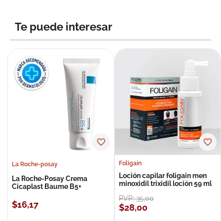
Te puede interesar
Foligain
La Roche-posay
Loción capilar foligain men
La Roche-Posay Crema
minoxidil trixidil loción 59 ml
Cicaplast Baume B5+
PVP:
35
,
00
$
16
,
17
$
28
,
00