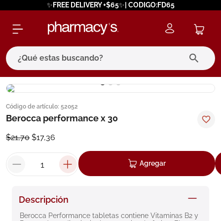
✨FREE DELIVERY +$65✨| CODIGO:FD65
¿Qué estas buscando?
términos más buscados
Código de artículo
:
52052
1
.
eucerin
Berocca performance x 30
2
.
protector solar
$
21
,
70
$
17
,
36
3
.
bioderma
4
.
pilexil
Agregar
5
.
cerave
6
.
degraler
Descripción
7
.
isdin
Berocca Performance tabletas contiene Vitaminas B2 y 