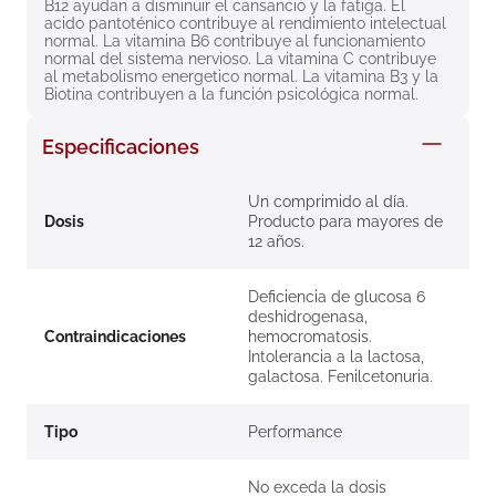
B12 ayudan a disminuir el cansancio y la fatiga. El 
8
.
roche posay
acido pantoténico contribuye al rendimiento intelectual 
normal. La vitamina B6 contribuye al funcionamiento 
9
.
nivea
normal del sistema nervioso. La vitamina C contribuye 
al metabolismo energetico normal. La vitamina B3 y la 
Biotina contribuyen a la función psicológica normal.
10
.
pañales
Especificaciones
Un comprimido al día.
Dosis
Producto para mayores de
12 años.
Deficiencia de glucosa 6
deshidrogenasa,
Contraindicaciones
hemocromatosis.
Intolerancia a la lactosa,
galactosa. Fenilcetonuria.
Tipo
Performance
No exceda la dosis