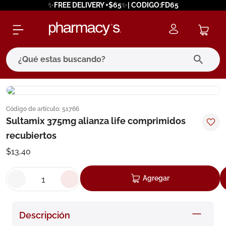
✨FREE DELIVERY +$65✨| CODIGO:FD65
¿Qué estas buscando?
términos más buscados
Código de artículo
:
51766
1
.
eucerin
Sultamix 375mg alianza life comprimidos
2
.
protector solar
recubiertos
3
.
bioderma
$
13
,
40
4
.
pilexil
Agregar
5
.
cerave
6
.
degraler
Descripción
7
.
isdin