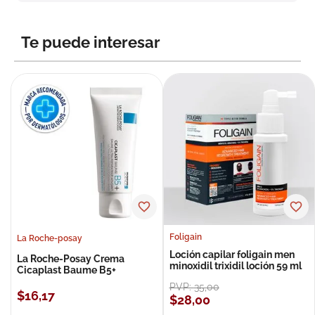
8
.
roche posay
9
.
nivea
Te puede interesar
10
.
pañales
Foligain
La Roche-posay
Loción capilar foligain men
La Roche-Posay Crema
minoxidil trixidil loción 59 ml
Cicaplast Baume B5+
PVP:
35
,
00
$
16
,
17
$
28
,
00