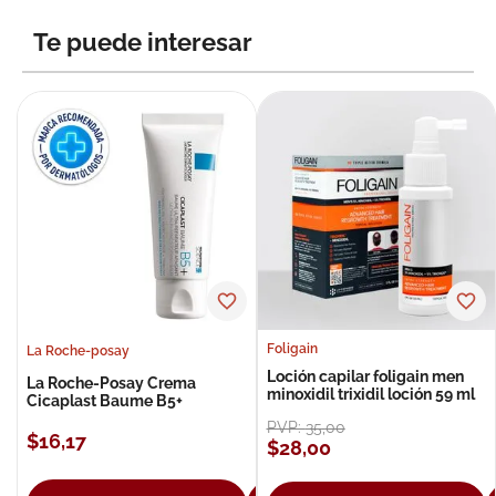
8
.
roche posay
Te puede interesar
9
.
megacistin
10
.
pañales
Foligain
La Roche-posay
Loción capilar foligain men
La Roche-Posay Crema
minoxidil trixidil loción 59 ml
Cicaplast Baume B5+
PVP:
35
,
00
$
16
,
17
$
28
,
00