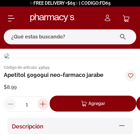
✨FREE DELIVERY +$65✨| CODIGO:FD65
¿Qué estas buscando?
términos más buscados
Código de artículo
:
49649
1
.
eucerin
Apetitol 50909ui neo-farmaco jarabe
2
.
protector solar
$
8
,
99
3
.
bioderma
4
.
pilexil
Agregar
5
.
cerave
6
.
degraler
Descripción
7
.
isdin