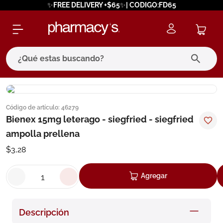
✨FREE DELIVERY +$65✨| CODIGO:FD65
¿Qué estas buscando?
términos más buscados
Código de artículo
:
46279
1
.
eucerin
Bienex 15mg leterago - siegfried - siegfried
2
.
protector solar
ampolla prellena
3
.
bioderma
$
3
,
28
4
.
pilexil
Agregar
5
.
cerave
6
.
degraler
Descripción
7
.
megacistin