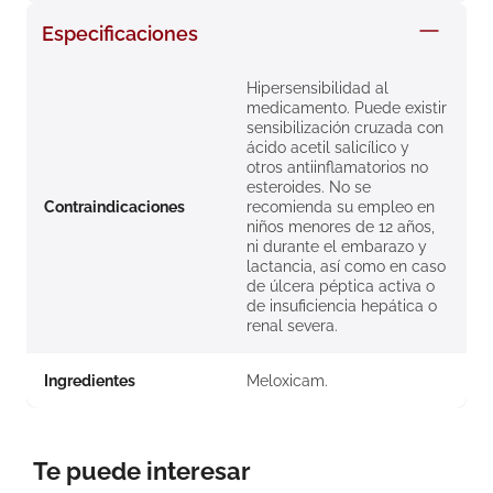
8
.
roche posay
Especificaciones
9
.
isdin
Hipersensibilidad al
10
.
neumoflux
medicamento. Puede existir
sensibilización cruzada con
ácido acetil salicílico y
otros antiinflamatorios no
esteroides. No se
Contraindicaciones
recomienda su empleo en
niños menores de 12 años,
ni durante el embarazo y
lactancia, así como en caso
de úlcera péptica activa o
de insuficiencia hepática o
renal severa.
Ingredientes
Meloxicam.
Te puede interesar