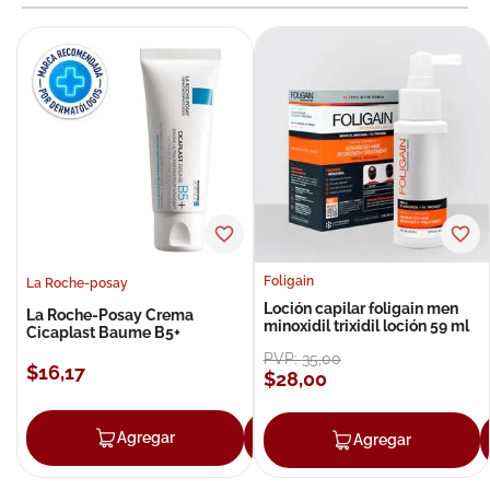
Foligain
La Roche-posay
Loción capilar foligain men
La Roche-Posay Crema
minoxidil trixidil loción 59 ml
Cicaplast Baume B5+
PVP:
35
,
00
$
16
,
17
$
28
,
00
Agregar
Agregar
Agregar