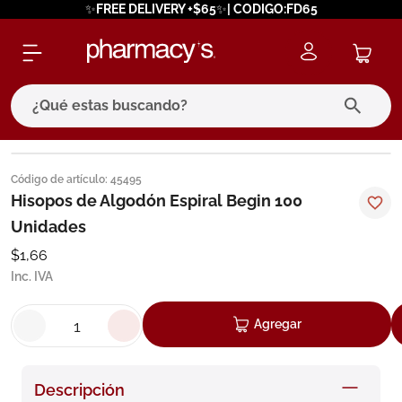
✨FREE DELIVERY +$65✨| CODIGO:FD65
¿Qué estas buscando?
términos más buscados
Código de artículo
:
45495
1
.
eucerin
Hisopos de Algodón Espiral Begin 100
Unidades
2
.
protector solar
$
1
,
66
3
.
bioderma
Inc. IVA
4
.
pilexil
5
.
cerave
Agregar
6
.
degraler
7
.
isdin
Descripción