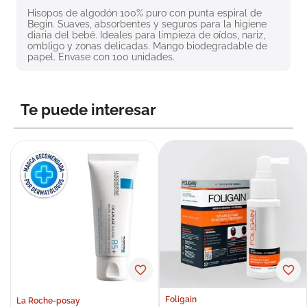
8
.
roche posay
Hisopos de algodón 100% puro con punta espiral de 
Begin. Suaves, absorbentes y seguros para la higiene 
diaria del bebé. Ideales para limpieza de oídos, nariz, 
9
.
megacistin
ombligo y zonas delicadas. Mango biodegradable de 
papel. Envase con 100 unidades.
10
.
pañales
Te puede interesar
Foligain
La Roche-posay