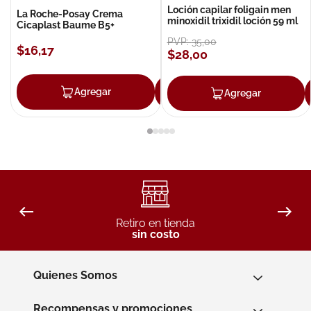
Loción capilar foligain men
La Roche-Posay Crema
minoxidil trixidil loción 59 ml
Cicaplast Baume B5+
PVP:
35
,
00
$
16
,
17
$
28
,
00
Agregar
Agregar
Agregar
Retiro en tienda
sin costo
Quienes Somos
Recompensas y promociones