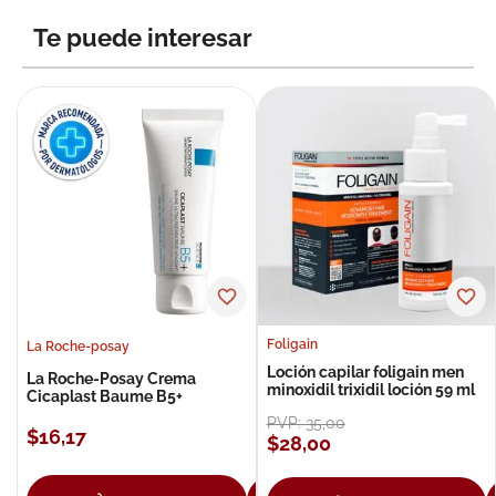
Te puede interesar
Foligain
La Roche-posay
Loción capilar foligain men
La Roche-Posay Crema
minoxidil trixidil loción 59 ml
Cicaplast Baume B5+
PVP:
35
,
00
$
16
,
17
$
28
,
00