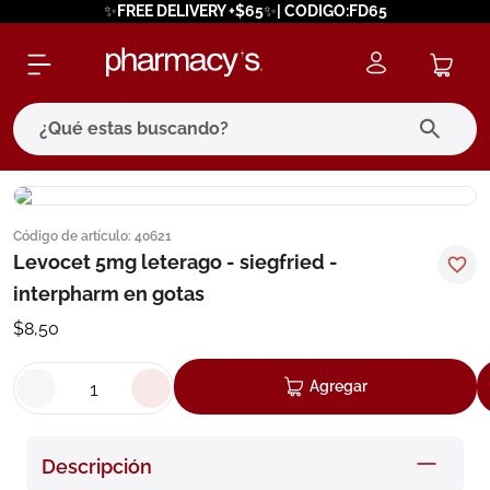
✨FREE DELIVERY +$65✨| CODIGO:FD65
¿Qué estas buscando?
términos más buscados
Código de artículo
:
40621
1
.
eucerin
Levocet 5mg leterago - siegfried -
2
.
protector solar
interpharm en gotas
3
.
pilexil
$
8
,
50
4
.
bioderma
Agregar
5
.
cerave
6
.
megacistin
Descripción
7
.
degraler