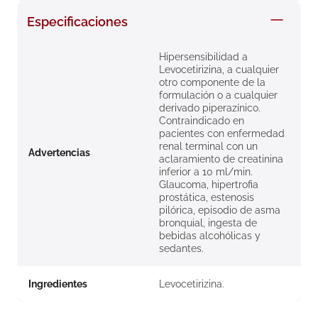
8
.
roche posay
Especificaciones
9
.
isdin
Hipersensibilidad a
10
.
pañales
Levocetirizina, a cualquier
otro componente de la
formulación o a cualquier
derivado piperazínico.
Contraindicado en
pacientes con enfermedad
renal terminal con un
Advertencias
aclaramiento de creatinina
inferior a 10 ml/min.
Glaucoma, hipertrofia
prostática, estenosis
pilórica, episodio de asma
bronquial, ingesta de
bebidas alcohólicas y
sedantes.
Ingredientes
Levocetirizina.