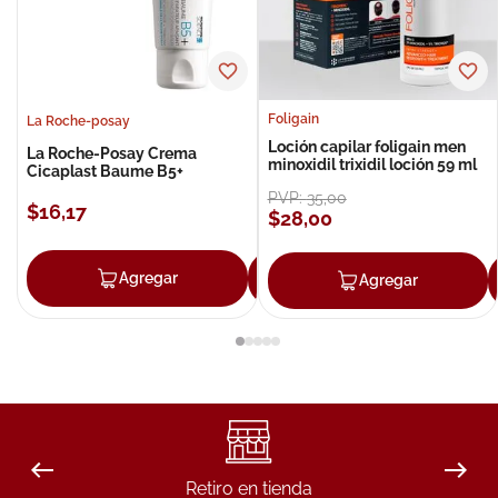
Foligain
La Roche-posay
Loción capilar foligain men
La Roche-Posay Crema
minoxidil trixidil loción 59 ml
Cicaplast Baume B5+
PVP:
35
,
00
$
16
,
17
$
28
,
00
Agregar
Agregar
Agregar
Retiro en tienda