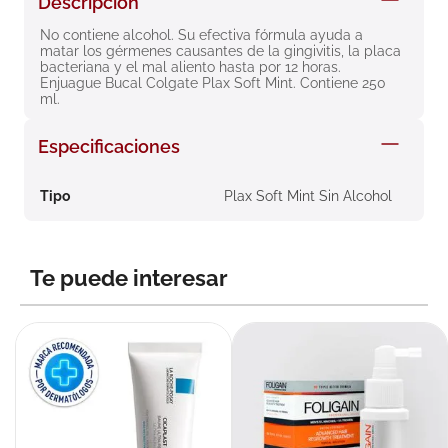
Descripción
8
.
roche posay
No contiene alcohol. Su efectiva fórmula ayuda a 
matar los gérmenes causantes de la gingivitis, la placa 
9
.
isdin
bacteriana y el mal aliento hasta por 12 horas. 
Enjuague Bucal Colgate Plax Soft Mint. Contiene 250 
10
.
pañales
ml.
Especificaciones
Tipo
Plax Soft Mint Sin Alcohol
Te puede interesar