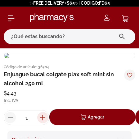
✨FREE DELIVERY +$65✨| CODIGO:FD65
¿Qué estas buscando?
términos más buscados
Código de artículo
:
36704
1
.
eucerin
Enjuague bucal colgate plax soft mint sin
2
.
protector solar
alcohol 250 ml
3
.
pilexil
$
4
,
43
Inc. IVA
4
.
bioderma
5
.
cerave
Agregar
6
.
megacistin
7
.
degraler