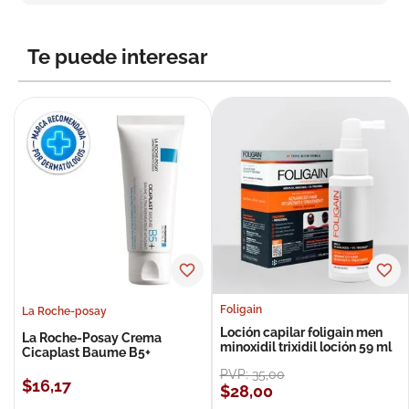
8
.
roche posay
9
.
megacistin
Te puede interesar
10
.
pañales
Foligain
La Roche-posay
Loción capilar foligain men
La Roche-Posay Crema
minoxidil trixidil loción 59 ml
Cicaplast Baume B5+
PVP:
35
,
00
$
16
,
17
$
28
,
00