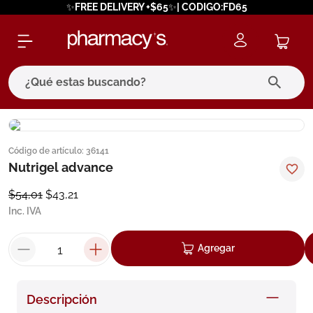
✨FREE DELIVERY +$65✨| CODIGO:FD65
¿Qué estas buscando?
términos más buscados
Código de artículo
:
36141
1
.
eucerin
Nutrigel advance
2
.
protector solar
$
54
,
01
$
43
,
21
3
.
bioderma
Inc. IVA
4
.
pilexil
Agregar
5
.
cerave
6
.
degraler
Descripción
7
.
isdin