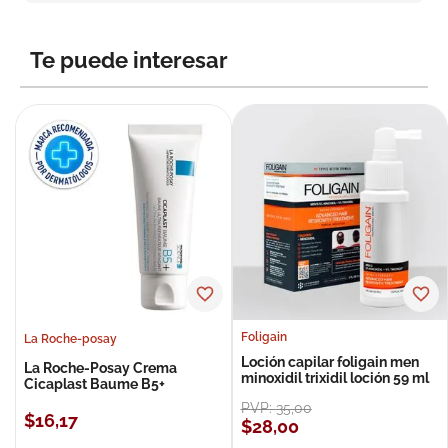
8
.
roche posay
9
.
isdin
Te puede interesar
10
.
neumoflux
Foligain
La Roche-posay
Loción capilar foligain men
La Roche-Posay Crema
minoxidil trixidil loción 59 ml
Cicaplast Baume B5+
PVP:
35
,
00
$
16
,
17
$
28
,
00