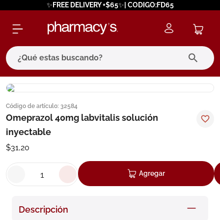
✨FREE DELIVERY +$65✨| CODIGO:FD65
¿Qué estas buscando?
términos más buscados
Código de artículo
:
32584
1
.
eucerin
Omeprazol 40mg labvitalis solución
2
.
protector solar
inyectable
3
.
bioderma
$
31
,
20
4
.
pilexil
Agregar
5
.
cerave
6
.
degraler
Descripción
7
.
megacistin