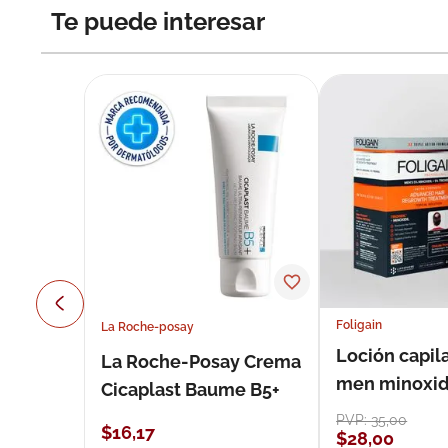
Te puede interesar
Foligain
La Roche-posay
Loción capila
La Roche-Posay Crema
men minoxidil
Cicaplast Baume B5+
loción 59 ml
PVP:
35
,
00
$
16
,
17
$
28
,
00