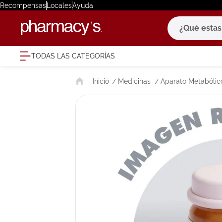
Recompensas
Locales
Ayuda
¿Qué estas bu
TODAS LAS CATEGORÍAS
términ
Medicinas
Aparato Metabólico
1
.
eucerin
2
.
protector
3
.
bioderm
4
.
pilexil
5
.
cerave
6
.
degraler
7
.
megacist
8
.
roche po
9
.
isdin