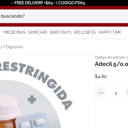
✨FREE DELIVERY +$65✨| CODIGO:FD65
scando?
MEDICINAS
SKINCARE
BABY DAYS
WELLNESS
HAPPY TIME
os más buscados
 Y Digestivo
Código de artículo
:
 solar
Adecil 5/0.
a
$
4
,
80
in
say