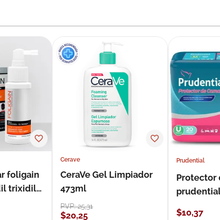
Cerave
Prudential
r foligain
CeraVe Gel Limpiador
Protector
 trixidil
473ml
prudentia
PVP:
25
,
31
$
10
,
37
$
20
,
25