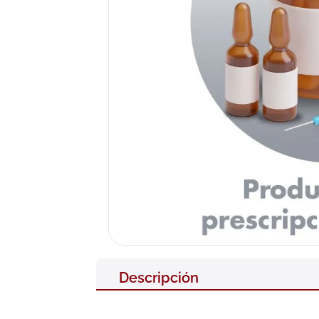
10
.
neumofl
Descripción