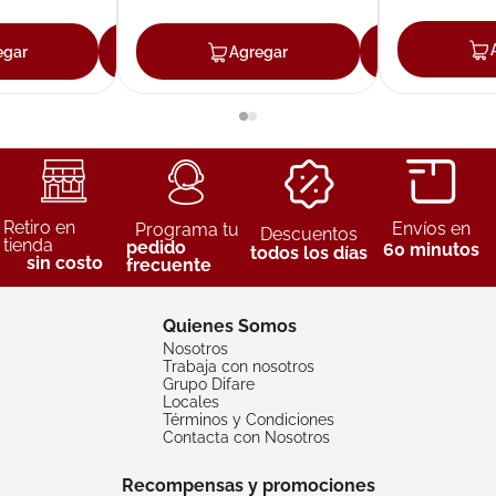
egar
Agregar
Agregar
Agreg
Retiro en
Envíos en
Programa tu
Descuentos
tienda
pedido
60 minutos
todos los días
sin costo
frecuente
Quienes Somos
Nosotros
Trabaja con nosotros
Grupo Difare
Locales
Términos y Condiciones
Contacta con Nosotros
Recompensas y promociones