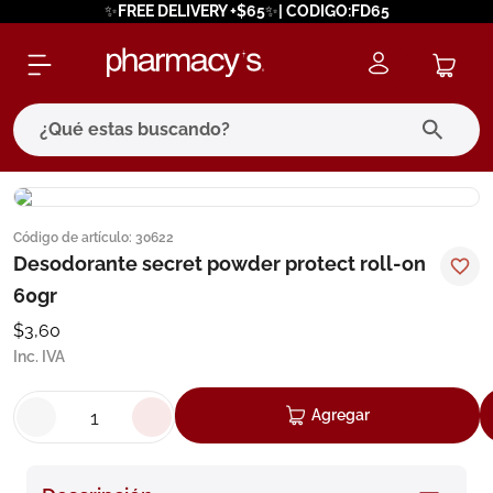
✨FREE DELIVERY +$65✨| CODIGO:FD65
¿Qué estas buscando?
términos más buscados
Código de artículo
:
30622
1
.
eucerin
Desodorante secret powder protect roll-on
2
.
protector solar
60gr
3
.
pilexil
$
3
,
60
Inc. IVA
4
.
bioderma
5
.
cerave
Agregar
6
.
megacistin
7
.
degraler