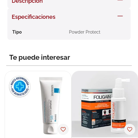
Descripción
8
.
roche posay
Especificaciones
9
.
isdin
10
.
pañales
Tipo
Powder Protect
Te puede interesar