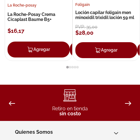
Foligain
La Roche-posay
Loción capilar foligain men
La Roche-Posay Crema
minoxidil trixidil loción 59 ml
Cicaplast Baume B5+
PVP:
35
,
00
$
16
,
17
$
28
,
00
Agregar
Agregar
Agregar
Retiro en tienda
sin costo
Quienes Somos