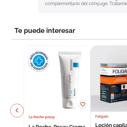
complementario del cónyuge. Tratamient
Te puede interesar
Foligain
La Roche-posay
Loción capila
La Roche-Posay Crema