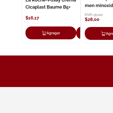
men minoxidil
Cicaplast Baume B5+
loción 59 ml
PVP:
35
,
00
$
16
,
17
$
28
,
00
Agregar
Agregar
Agr