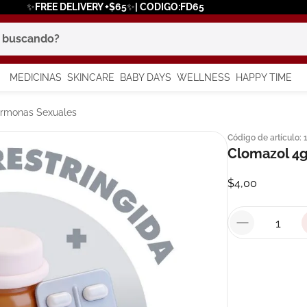
✨FREE DELIVERY +$65✨| CODIGO:FD65
scando?
MEDICINAS
SKINCARE
BABY DAYS
WELLNESS
HAPPY TIME
os más buscados
Hormonas Sexuales
Código de artículo
:
 solar
Clomazol 4g
a
$
4
,
00
in
say