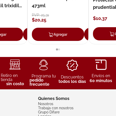
 trixidil
473ml
prudentia
PVP:
25
,
31
$
10
,
37
$
20
,
25
egar
Agregar
Agregar
Agreg
Retiro en
Envíos en
Programa tu
Descuentos
tienda
pedido
60 minutos
todos los días
sin costo
frecuente
Quienes Somos
Nosotros
Trabaja con nosotros
Grupo Difare