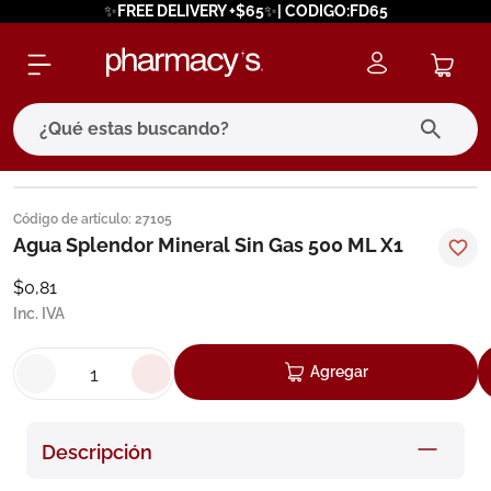
✨FREE DELIVERY +$65✨| CODIGO:FD65
¿Qué estas buscando?
términos más buscados
Código de artículo
:
27105
1
.
eucerin
Agua Splendor Mineral Sin Gas 500 ML X1
2
.
protector solar
$
0
,
81
Inc. IVA
3
.
bioderma
4
.
pilexil
Agregar
5
.
cerave
6
.
degraler
Descripción
7
.
isdin