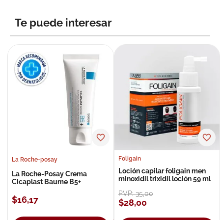
8
.
roche posay
Te puede interesar
9
.
megacistin
10
.
pañales
Foligain
La Roche-posay
Loción capilar foligain men
La Roche-Posay Crema
minoxidil trixidil loción 59 ml
Cicaplast Baume B5+
PVP:
35
,
00
$
16
,
17
$
28
,
00