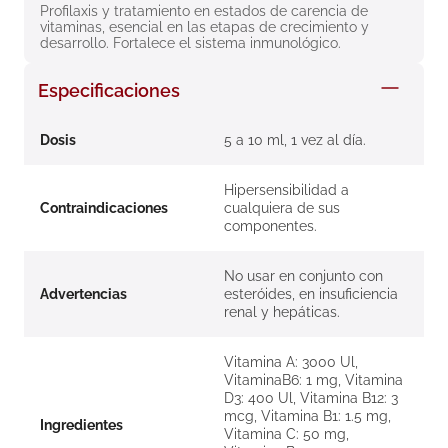
Profilaxis y tratamiento en estados de carencia de 
8
.
roche posay
vitaminas, esencial en las etapas de crecimiento y 
desarrollo. Fortalece el sistema inmunológico.
9
.
nivea
10
.
pañales
Especificaciones
Dosis
5 a 10 ml, 1 vez al día.
Hipersensibilidad a
Contraindicaciones
cualquiera de sus
componentes.
No usar en conjunto con
Advertencias
esteróides, en insuficiencia
renal y hepáticas.
Vitamina A: 3000 Ul,
VitaminaB6: 1 mg, Vitamina
D3: 400 Ul, Vitamina B12: 3
mcg, Vitamina B1: 1.5 mg,
Ingredientes
Vitamina C: 50 mg,