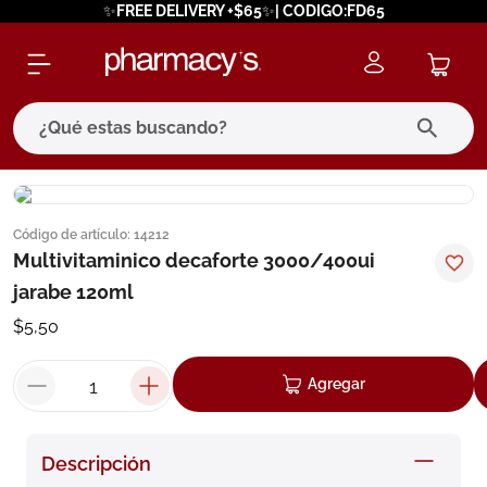
✨FREE DELIVERY +$65✨| CODIGO:FD65
¿Qué estas buscando?
términos más buscados
Código de artículo
:
14212
1
.
eucerin
Multivitaminico decaforte 3000/400ui
2
.
protector solar
jarabe 120ml
3
.
bioderma
$
5
,
50
4
.
pilexil
Agregar
5
.
cerave
6
.
degraler
Descripción
7
.
isdin