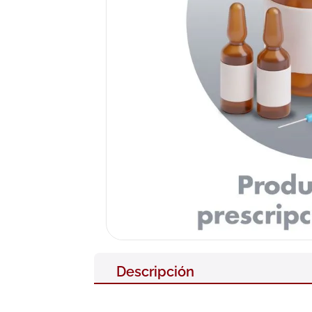
10
.
pañales
Descripción