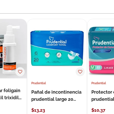
Prudential
Prudential
r foligain
Pañal de incontinencia
Protector
 trixidil
prudential large 20
prudentia
unidades
$
13
,
23
$
10
,
37