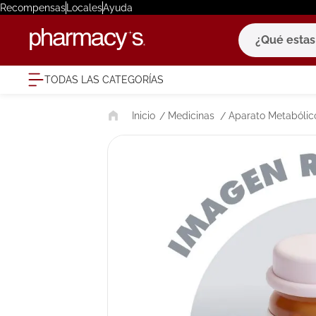
Recompensas
Locales
Ayuda
¿Qué estas bu
TODAS LAS CATEGORÍAS
términ
Medicinas
Aparato Metabólico
1
.
eucerin
2
.
protector
3
.
bioderm
4
.
pilexil
5
.
cerave
6
.
degraler
7
.
isdin
8
.
roche po
9
.
nivea