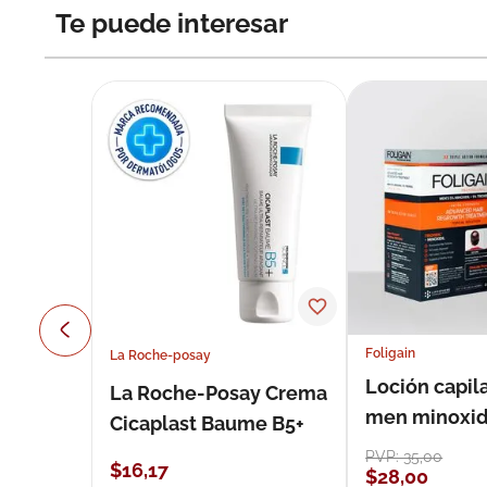
Te puede interesar
Foligain
La Roche-posay
Loción capila
La Roche-Posay Crema
men minoxidil
Cicaplast Baume B5+
loción 59 ml
PVP:
35
,
00
$
16
,
17
$
28
,
00