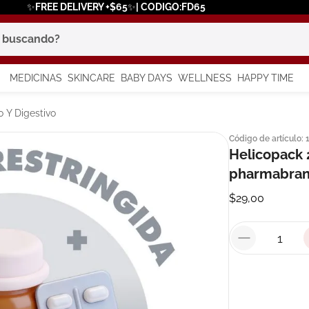
✨FREE DELIVERY +$65✨| CODIGO:FD65
scando?
MEDICINAS
SKINCARE
BABY DAYS
WELLNESS
HAPPY TIME
os más buscados
 Y Digestivo
Código de artículo
:
 solar
Helicopack
a
pharmabran
$
29
,
00
say