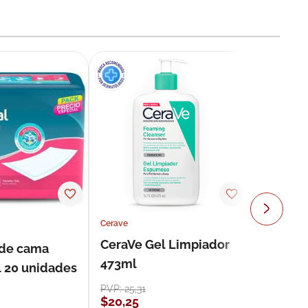
Cerave
CeraVe Gel Limpiador
 de cama
473ml
l 20 unidades
PVP:
25
,
31
$
20
,
25