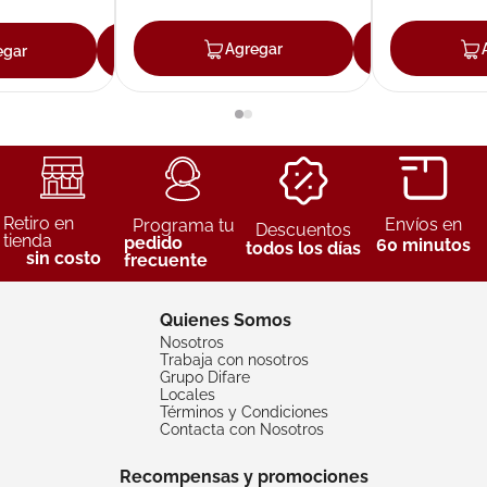
Agregar
Agreg
egar
Agregar
Retiro en
Envíos en
Programa tu
Descuentos
tienda
pedido
60 minutos
todos los días
sin costo
frecuente
Quienes Somos
Nosotros
Trabaja con nosotros
Grupo Difare
Locales
Términos y Condiciones
Contacta con Nosotros
Recompensas y promociones