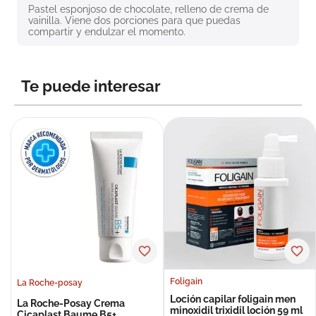
Pastel esponjoso de chocolate, relleno de crema de 
8
.
roche posay
vainilla. Viene dos porciones para que puedas 
compartir y endulzar el momento.
9
.
nivea
10
.
pañales
Te puede interesar
Foligain
La Roche-posay
Loción capilar foligain men
La Roche-Posay Crema
minoxidil trixidil loción 59 ml
Cicaplast Baume B5+