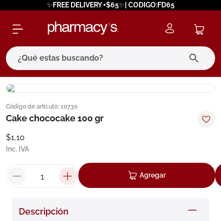
✨FREE DELIVERY +$65✨| CODIGO:FD65
¿Qué estas buscando?
términos más buscados
Código de artículo
:
10730
1
.
eucerin
Cake chococake 100 gr
2
.
protector solar
$
1
,
10
3
.
bioderma
Inc. IVA
4
.
pilexil
Agregar
5
.
cerave
6
.
degraler
Descripción
7
.
isdin