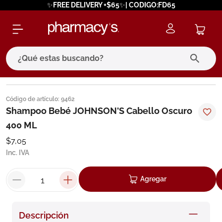
✨FREE DELIVERY +$65✨| CODIGO:FD65
¿Qué estas buscando?
términos más buscados
Código de artículo
:
9462
1
.
eucerin
Shampoo Bebé JOHNSON'S Cabello Oscuro
400 ML
2
.
protector solar
$
7
,
05
3
.
bioderma
Inc. IVA
4
.
pilexil
5
.
cerave
Agregar
6
.
degraler
7
.
isdin
Descripción