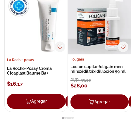
Foligain
La Roche-posay
Loción capilar foligain men
La Roche-Posay Crema
minoxidil trixidil loción 59 ml
Cicaplast Baume B5+
PVP:
35
,
00
$
16
,
17
$
28
,
00
Agregar
Agregar
Agregar