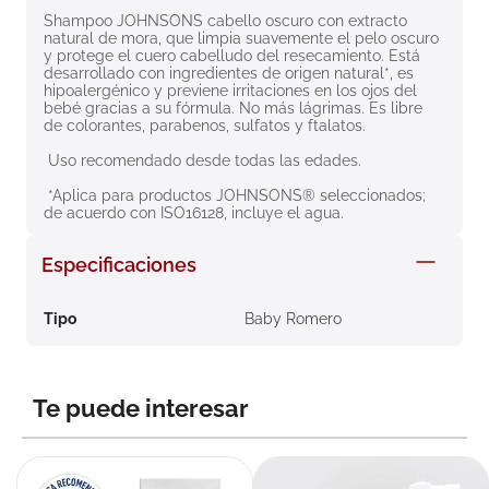
8
.
roche posay
Shampoo JOHNSONS cabello oscuro con extracto 
natural de mora, que limpia suavemente el pelo oscuro 
y protege el cuero cabelludo del resecamiento. Está 
9
.
nivea
desarrollado con ingredientes de origen natural*, es 
hipoalergénico y previene irritaciones en los ojos del 
10
.
pañales
bebé gracias a su fórmula. No más lágrimas. Es libre 
de colorantes, parabenos, sulfatos y ftalatos.
 Uso recomendado desde todas las edades.
 *Aplica para productos JOHNSONS® seleccionados; 
de acuerdo con ISO16128, incluye el agua.
Especificaciones
Tipo
Baby Romero
Te puede interesar