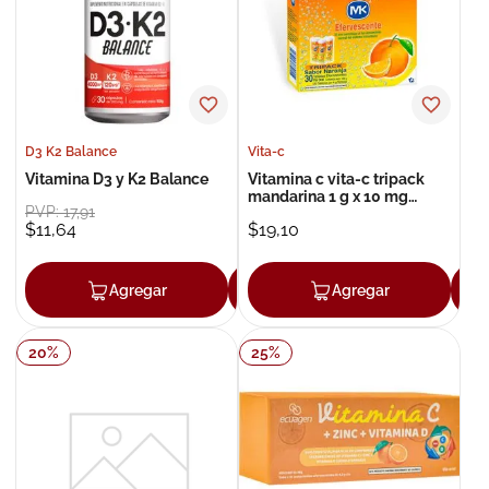
8
.
roche posay
9
.
megacistin
10
.
pañales
D3 K2 Balance
Vita-c
Vitamina D3 y K2 Balance
Vitamina c vita-c tripack
mandarina 1 g x 10 mg
PVP:
17
,
91
tableta efervescente x 30
$
11
,
64
$
19
,
10
Agregar
Agregar
Agregar
20
%
25
%