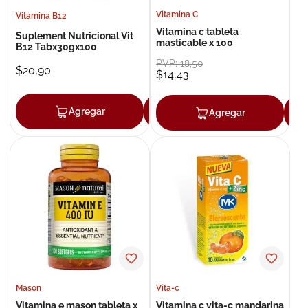
Vitamina C
Vitamina B12
Vitamina c tableta
Suplement Nutricional Vit
masticable x 100
B12 Tabx30gx100
PVP:
18
,
50
$
20
,
90
$
14
,
43
Agregar
Agregar
Agregar
Mason
Vita-c
Vitamina e mason tableta x
Vitamina c vita-c mandarina