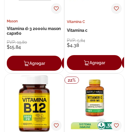
Mason
Vitamina C
Vitamina d-3 2000iu mason
Vitamina c
capx60
PVP:
5
,
84
PVP:
19
,
80
$
4
,
38
$
15
,
84
Agregar
Agregar
Agregar
22
%