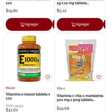
100
1g x 10 mg tableta
efervescente x 10
$
19
,
80
$
5
,
22
Agregar
Agregar
Agregar
Mason
Vita-c
Vitamina e mason tableta x
Vitamina c vita-c mandarina
100
500 mg x 5mg tableta
masticable x 4
PVP:
39
,
50
$
19
,
68
$
31
,
60