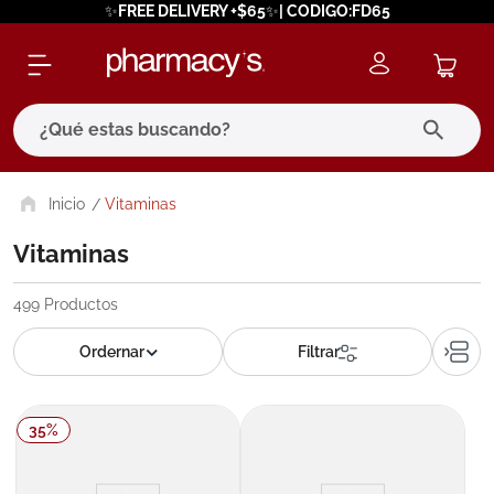
✨FREE DELIVERY +$65✨| CODIGO:FD65
¿Qué estas buscando?
términos más buscados
Vitaminas
1
.
eucerin
Vitaminas
2
.
protector solar
499
Productos
3
.
pilexil
4
.
bioderma
5
.
cerave
35
%
6
.
degraler
7
.
isdin