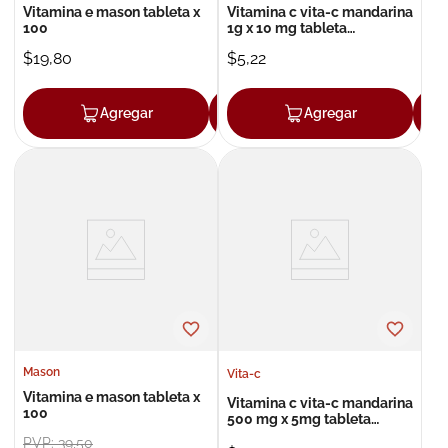
Vitamina e mason tableta x
Vitamina c vita-c mandarina
100
1g x 10 mg tableta
efervescente x 10
$
19
,
80
$
5
,
22
Agregar
Agregar
Agregar
Mason
Vita-c
Vitamina e mason tableta x
Vitamina c vita-c mandarina
100
500 mg x 5mg tableta
masticable x 4
PVP:
39
,
50