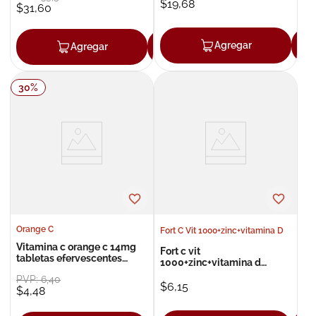
$
19
,
68
$
31
,
60
Agregar
Agregar
Agregar
30
%
Orange C
Fort C Vit 1000+zinc+vitamina D
Vitamina c orange c 14mg
Fort c vit
tabletas efervescentes
1000+zinc+vitamina d
2grx10
vitamina c+zinc+vitamina d
PVP:
6
,
40
comprimidos masticables x
$
6
,
15
$
4
,
48
12