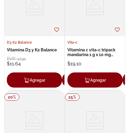
8
.
roche posay
9
.
pañales
10
.
nivea
D3 K2 Balance
Vita-c
Vitamina D3 y K2 Balance
Vitamina c vita-c tripack
mandarina 1 g x 10 mg
PVP:
17
,
91
tableta efervescente x 30
$
11
,
64
$
19
,
10
Agregar
Agregar
Agregar
20
%
25
%