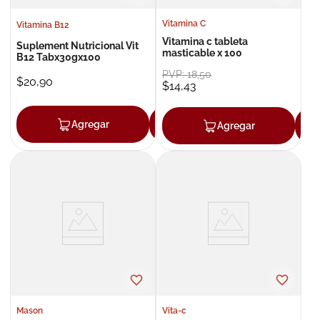
Vitamina C
Vitamina B12
Vitamina c tableta
Suplement Nutricional Vit
masticable x 100
B12 Tabx30gx100
PVP:
18
,
50
$
20
,
90
$
14
,
43
Agregar
Agregar
Agregar
Mason
Vita-c