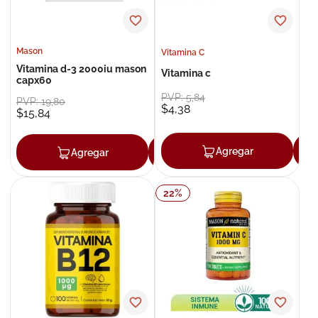
Mason
Vitamina C
Vitamina d-3 2000iu mason
Vitamina c
capx60
PVP:
5
,
84
PVP:
19
,
80
$
4
,
38
$
15
,
84
Agregar
Agregar
Agregar
22
%