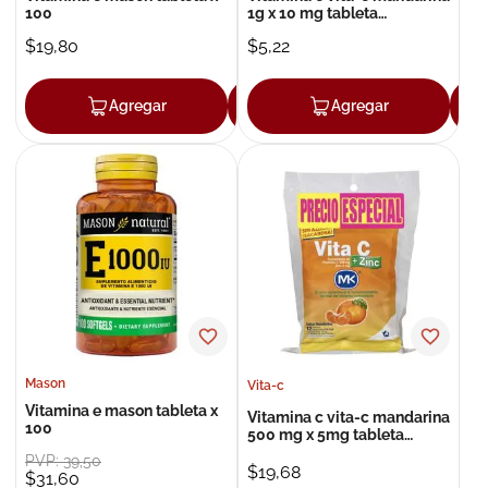
100
1g x 10 mg tableta
efervescente x 10
$
19
,
80
$
5
,
22
Agregar
Agregar
Agregar
Mason
Vita-c
Vitamina e mason tableta x
Vitamina c vita-c mandarina
100
500 mg x 5mg tableta
masticable x 4
PVP:
39
,
50
$
19
,
68
$
31
,
60