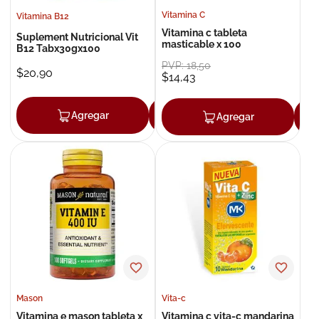
Vitamina C
Vitamina B12
Vitamina c tableta
Suplement Nutricional Vit
masticable x 100
B12 Tabx30gx100
PVP:
18
,
50
$
20
,
90
$
14
,
43
Agregar
Agregar
Agregar
Mason
Vita-c
Vitamina e mason tableta x
Vitamina c vita-c mandarina