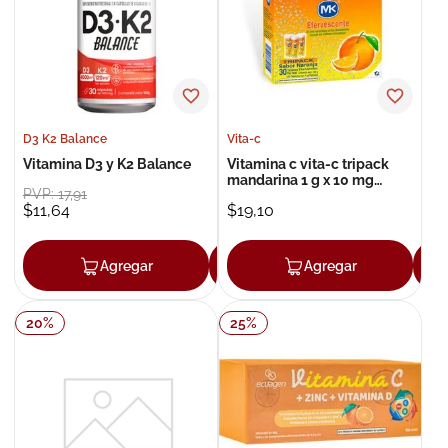
8
.
roche posay
9
.
megacistin
10
.
pañales
D3 K2 Balance
Vita-c
Vitamina D3 y K2 Balance
Vitamina c vita-c tripack
mandarina 1 g x 10 mg
PVP:
17
,
91
tableta efervescente x 30
$
11
,
64
$
19
,
10
Agregar
Agregar
Agregar
20
%
25
%