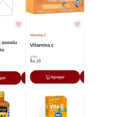
Vitamina C
3 2000iu
Vitamina c
60
5
,
84
$
4
,
38
Agregar
Agregar
gar
Agregar