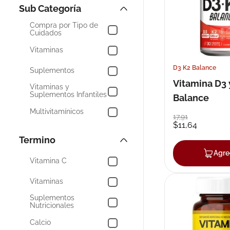
la Piel
10
.
pañales
Tratamientos y Salud
Compra por Tipo de
Cuidados
Vitaminas
D3 K2 Balance
Suplementos
Vitamina D3 
Vitaminas y
Suplementos Infantiles
Balance
Multivitamínicos
17
,
91
$
11
,
64
Naturales
Calcio y Minerales
Agre
Vitamina C
Omegas y Otros
Vitaminas
Alimentos Saludables
Suplementos
Nutricionales
Baño y Cuidado
Corporal
Calcio