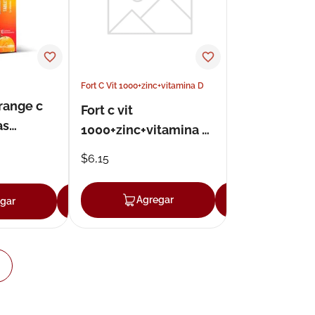
Fort C Vit 1000+zinc+vitamina D
range c
Fort c vit
as
1000+zinc+vitamina d
es 2grx10
vitamina
$
6
,
15
c+zinc+vitamina d
comprimidos
Agregar
Agregar
gar
Agregar
masticables x 12