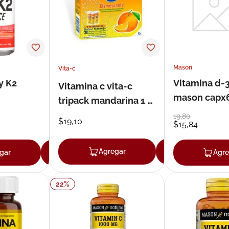
Mason
Vita-c
y K2
Vitamina d-
Vitamina c vita-c
mason capx
tripack mandarina 1 g
x 10 mg tableta
19
,
80
$
19
,
10
$
15
,
84
efervescente x 30
Agregar
Agregar
gar
Agregar
Agre
22
%