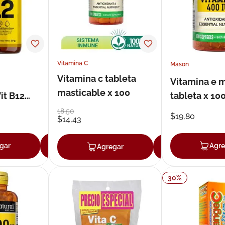
Vitamina C
Mason
Vitamina c tableta
Vitamina e 
masticable x 100
it B12
tableta x 10
0
18
,
50
$
19
,
80
$
14
,
43
gar
Agregar
Agre
Agregar
Agregar
30
%