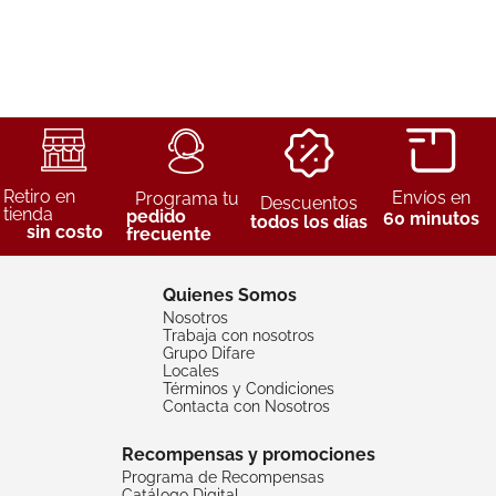
Retiro en
Envíos en
Programa tu
Descuentos
tienda
pedido
60 minutos
todos los días
sin costo
frecuente
Quienes Somos
Nosotros
Trabaja con nosotros
Grupo Difare
Locales
Términos y Condiciones
Contacta con Nosotros
Recompensas y promociones
Programa de Recompensas
Catálogo Digital