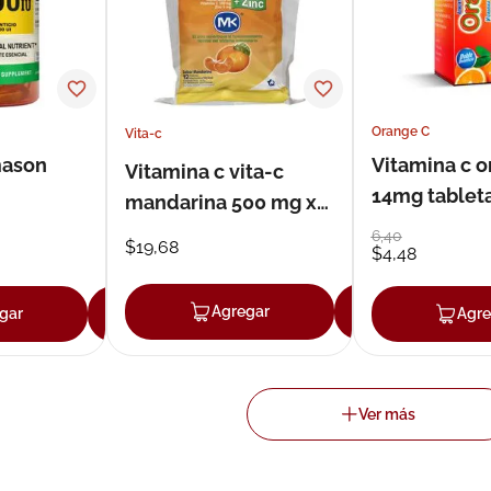
Orange C
Vita-c
mason
Vitamina c o
Vitamina c vita-c
14mg tablet
mandarina 500 mg x
efervescent
5mg tableta
6
,
40
$
19
,
68
$
4
,
48
masticable x 4
Agregar
Agregar
gar
Agregar
Agre