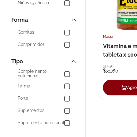
Niños (5 años +)
Birm
Forma
Mostrar 284 más
Gomitas
Mason
Comprimidos
Vitamina e 
tableta x 100
Tipo
39
,
50
$
31
,
60
Complemento
nutricional
Farma
Agre
Forte
Suplementos
Suplemento nutricional
Suplementos