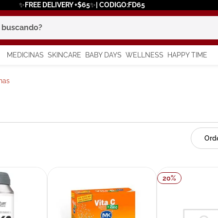
✨FREE DELIVERY +$65✨| CODIGO:FD65
scando?
MEDICINAS
SKINCARE
BABY DAYS
WELLNESS
HAPPY TIME
os más buscados
nas
 solar
a
20
%
say