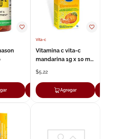
Vita-c
mason
Vitamina c vita-c
0
mandarina 1g x 10 mg
tableta efervescente
$
5
,
22
x 10
gar
Agregar
Agregar
Agregar