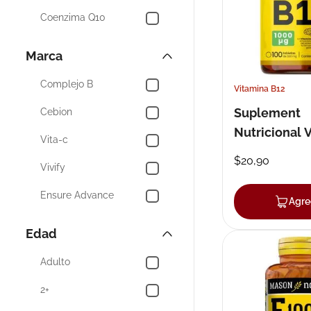
Mostrar 15 más
Coenzima Q10
Complejo B
Marca
Aloe
Complejo B
Vitamina B12
Salud Cerebral y
Memoria
Suplement
Cebion
Echinacea
Nutricional V
Vita-c
Tabx30gx10
General
$
20
,
90
Vivify
Mostrar 39 más
Ensure Advance
Agre
Pediasure Triplesure
Edad
Mason
Adulto
Nutricalcin
2+
Vitamina C