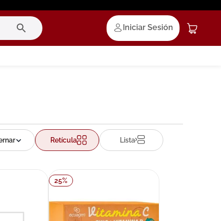
Iniciar Sesión
Retícula
Lista
25
%