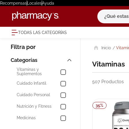
Recompensas
Locales
Ayuda
¿Qué estas bu
TODAS LAS CATEGORÍAS
términ
Vitami
1
.
eucerin
2
.
protector
Vitaminas
3
.
bioderm
Vitaminas y
Suplementos
4
.
pilexil
507
Productos
Cuidado Infantil
5
.
cerave
Cuidado Personal
6
.
degraler
35
%
Nutrición y Fitness
7
.
isdin
Medicinas
8
.
roche po
Belleza y Cuidado de
9
.
nivea